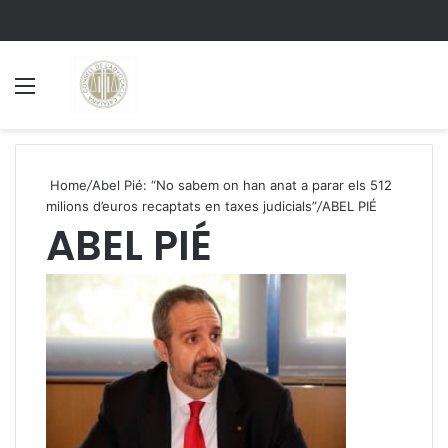
Menu
S
Home
/
Abel Pié: “No sabem on han anat a parar els 512
milions d’euros recaptats en taxes judicials”
/
ABEL PIÉ
ABEL PIÉ