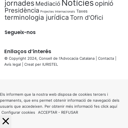
Notícies
jornades
opinió
Mediació
Presidència
Taxes
Projectes Internacionals
terminologia jurídica
Torn d'Ofici
Segueix-nos
Enllaços d’interés
© Copyright 2024, Consell de l'Advocacia Catalana |
Contacta
|
Avís legal
| Creat per
IURISTEL
X
Back
to
top
button
Els informem que la nostra web disposa de cookies tercers i
permanents, que ens permet obtenir informació de navegació dels
usuaris que accedeixen. Per obtenir més informació fes click
aquí
Configurar cookies
ACCEPTAR
-
REFUSAR