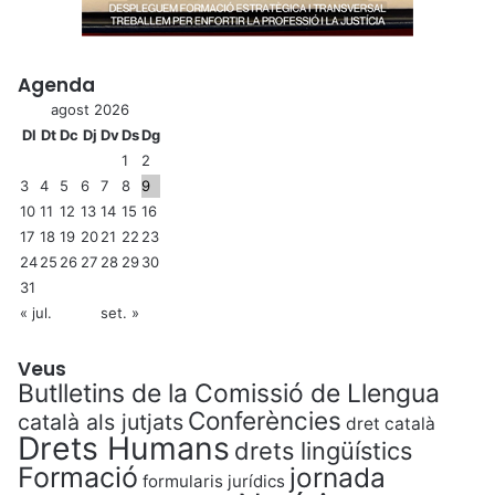
Agenda
agost 2026
Dl
Dt
Dc
Dj
Dv
Ds
Dg
1
2
3
4
5
6
7
8
9
10
11
12
13
14
15
16
17
18
19
20
21
22
23
24
25
26
27
28
29
30
31
« jul.
set. »
Veus
Butlletins de la Comissió de Llengua
Conferències
català als jutjats
dret català
Drets Humans
drets lingüístics
Formació
jornada
formularis jurídics