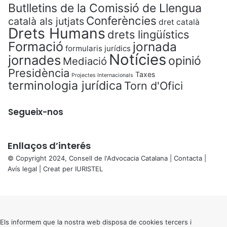
Butlletins de la Comissió de Llengua
Conferències
català als jutjats
dret català
Drets Humans
drets lingüístics
Formació
jornada
formularis jurídics
Notícies
jornades
opinió
Mediació
Presidència
Taxes
Projectes Internacionals
terminologia jurídica
Torn d'Ofici
Segueix-nos
Enllaços d’interés
© Copyright 2024, Consell de l'Advocacia Catalana |
Contacta
|
Avís legal
| Creat per
IURISTEL
X
Back
to
top
button
Els informem que la nostra web disposa de cookies tercers i