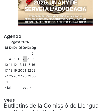
Agenda
agost 2026
Dl
Dt
Dc
Dj
Dv
Ds
Dg
1
2
3
4
5
6
7
8
9
10
11
12
13
14
15
16
17
18
19
20
21
22
23
24
25
26
27
28
29
30
31
« jul.
set. »
Veus
Butlletins de la Comissió de Llengua