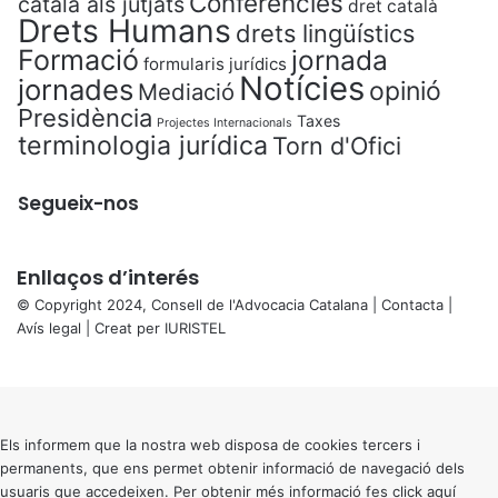
Conferències
català als jutjats
dret català
Drets Humans
drets lingüístics
Formació
jornada
formularis jurídics
Notícies
jornades
opinió
Mediació
Presidència
Taxes
Projectes Internacionals
terminologia jurídica
Torn d'Ofici
Segueix-nos
Enllaços d’interés
© Copyright 2024, Consell de l'Advocacia Catalana |
Contacta
|
Avís legal
| Creat per
IURISTEL
X
Back
to
top
button
Els informem que la nostra web disposa de cookies tercers i
permanents, que ens permet obtenir informació de navegació dels
usuaris que accedeixen. Per obtenir més informació fes click
aquí