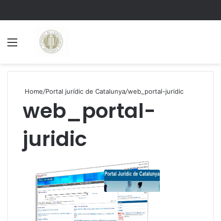
Menu
S
Home
/
Portal jurídic de Catalunya
/
web_portal-juridic
web_portal-
juridic