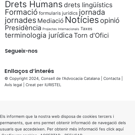
Drets Humans
drets lingüístics
Formació
jornada
formularis jurídics
Notícies
jornades
opinió
Mediació
Presidència
Taxes
Projectes Internacionals
terminologia jurídica
Torn d'Ofici
Segueix-nos
Enllaços d’interés
© Copyright 2024, Consell de l'Advocacia Catalana |
Contacta
|
Avís legal
| Creat per
IURISTEL
X
Back
to
top
button
Els informem que la nostra web disposa de cookies tercers i
permanents, que ens permet obtenir informació de navegació dels
usuaris que accedeixen. Per obtenir més informació fes click
aquí