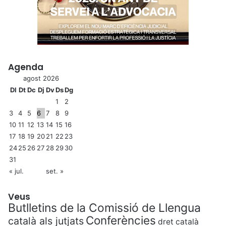
Agenda
agost 2026
Dl
Dt
Dc
Dj
Dv
Ds
Dg
1
2
3
4
5
6
7
8
9
10
11
12
13
14
15
16
17
18
19
20
21
22
23
24
25
26
27
28
29
30
31
« jul.
set. »
Veus
Butlletins de la Comissió de Llengua
Conferències
català als jutjats
dret català