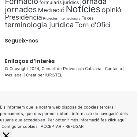
Formació
jornada
formularis jurídics
Notícies
jornades
opinió
Mediació
Presidència
Taxes
Projectes Internacionals
terminologia jurídica
Torn d'Ofici
Segueix-nos
Enllaços d’interés
© Copyright 2024, Consell de l'Advocacia Catalana |
Contacta
|
Avís legal
| Creat per
IURISTEL
X
Back
to
top
button
Els informem que la nostra web disposa de cookies tercers i
permanents, que ens permet obtenir informació de navegació dels
usuaris que accedeixen. Per obtenir més informació fes click
aquí
Configurar cookies
ACCEPTAR
-
REFUSAR