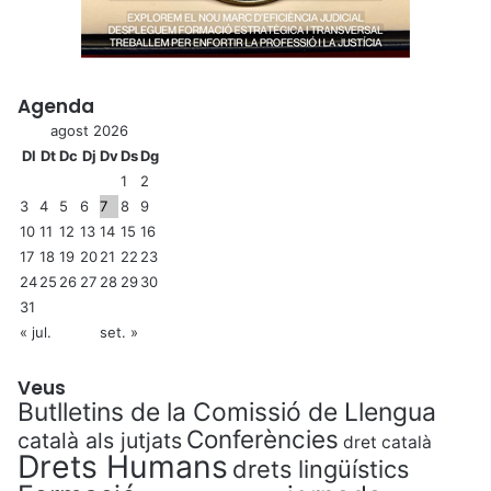
Agenda
agost 2026
Dl
Dt
Dc
Dj
Dv
Ds
Dg
1
2
3
4
5
6
7
8
9
10
11
12
13
14
15
16
17
18
19
20
21
22
23
24
25
26
27
28
29
30
31
« jul.
set. »
Veus
Butlletins de la Comissió de Llengua
Conferències
català als jutjats
dret català
Drets Humans
drets lingüístics