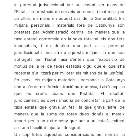
la potestat jurisdiccional per un costat, en mans de
l’Estat, i la prestació de serveis personals i materials per
un altre, en mans en aquest cas de la Generalitat. Els
mitjans personals i materials fora de Catalunya són
prestats per l’Administració central, de manera que la
taxa estatal contempla en la seva totalitat els dos fets
imposables, i en destina una part a la potestat
jurisdiccional i una altra a aquests mitjans, ja que són
sufragats per l’Estat (així s’entén que l’exposició de
motius de la llei de taxes estatals digui que el que s’ha
recaptat s’utilitzarà per millorar els mitjans de la justícia).
En canvi, els mitjans materials i personals a Catalunya
són a càrrec de l’Administració autonòmica, i això explica
que es creés abans que l’estatal. El resultat,
jurídicament, és obvi i s’hauria de concretar la part de la
taxa estatal que grava un fet i la que grava l’altre, de
manera que la suma de totes dues donés el mateix
import per a un extremeny que per a un català, evitant
així una fiscalitat injusta i desigual.
Un cop fetes aquestes consideracions per centrar la