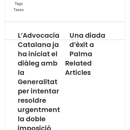
Tags
Taxes
L’Advocacia
Una diada
L
U
’
n
Catalana ja
d’èxit a
A
a
ha iniciat el
Palma
d
d
v
i
diàleg amb
Related
o
a
c
la
Articles
d
a
a
Generalitat
c
d
i
’
per intentar
a
è
resoldre
C
x
a
i
urgentment
t
t
la doble
a
a
l
P
imposició