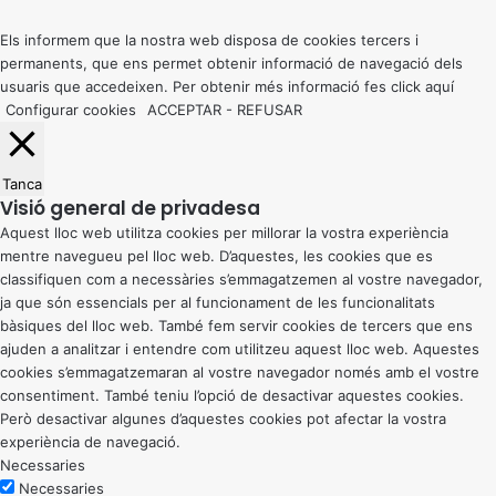
top
button
Els informem que la nostra web disposa de cookies tercers i
permanents, que ens permet obtenir informació de navegació dels
usuaris que accedeixen. Per obtenir més informació fes click
aquí
Configurar cookies
ACCEPTAR
-
REFUSAR
Tanca
Visió general de privadesa
Aquest lloc web utilitza cookies per millorar la vostra experiència
mentre navegueu pel lloc web. D’aquestes, les cookies que es
classifiquen com a necessàries s’emmagatzemen al vostre navegador,
ja que són essencials per al funcionament de les funcionalitats
bàsiques del lloc web. També fem servir cookies de tercers que ens
ajuden a analitzar i entendre com utilitzeu aquest lloc web. Aquestes
cookies s’emmagatzemaran al vostre navegador només amb el vostre
consentiment. També teniu l’opció de desactivar aquestes cookies.
Però desactivar algunes d’aquestes cookies pot afectar la vostra
experiència de navegació.
Necessaries
Necessaries