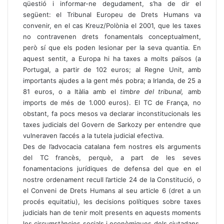
qüestió i informar-ne degudament, s’ha de dir el
següent: el Tribunal Europeu de Drets Humans va
convenir, en el cas Kreuz/Polònia el 2001, que les taxes
no contravenen drets fonamentals conceptualment,
però sí que els poden lesionar per la seva quantia. En
aquest sentit, a Europa hi ha taxes a molts països (a
Portugal, a partir de 102 euros; al Regne Unit, amb
importants ajudes a la gent més pobra; a Irlanda, de 25 a
81 euros, o a Itàlia amb el
timbre del tribunal,
amb
imports de més de 1.000 euros). El TC de França, no
obstant, fa pocs mesos va declarar inconstitucionals les
taxes judicials del Govern de Sarkozy per entendre que
vulneraven l’accés a la tutela judicial efectiva.
Des de l’advocacia catalana fem nostres els arguments
del TC francès, perquè, a part de les seves
fonamentacions jurídiques de defensa del que en el
nostre ordenament recull l’article 24 de la Constitució, o
el Conveni de Drets Humans al seu article 6 (dret a un
procés equitatiu), les decisions polítiques sobre taxes
judicials han de tenir molt presents en aquests moments
les circumstàncies socials i econòmiques dels ciutadans,