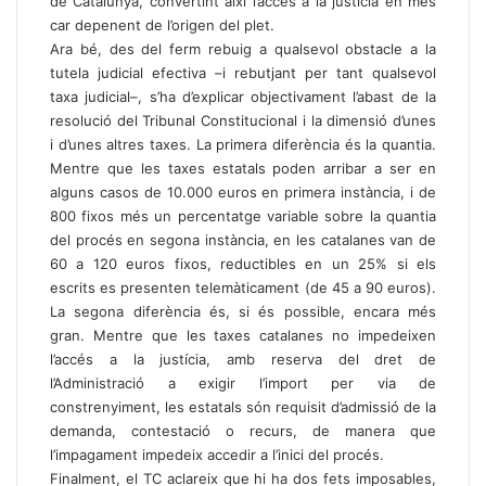
de Catalunya, convertint així l’accés a la justícia en més
car depenent de l’origen del plet.
Ara bé, des del ferm rebuig a qualsevol obstacle a la
tutela judicial efectiva –i rebutjant per tant qualsevol
taxa judicial–, s’ha d’explicar objectivament l’abast de la
resolució del Tribunal Constitucional i la dimensió d’unes
i d’unes altres taxes. La primera diferència és la quantia.
Mentre que les taxes estatals poden arribar a ser en
alguns casos de 10.000 euros en primera instància, i de
800 fixos més un percentatge variable sobre la quantia
del procés en segona instància, en les catalanes van de
60 a 120 euros fixos, reductibles en un 25% si els
escrits es presenten telemàticament (de 45 a 90 euros).
La segona diferència és, si és possible, encara més
gran. Mentre que les taxes catalanes no impedeixen
l’accés a la justícia, amb reserva del dret de
l’Administració a exigir l’import per via de
constrenyiment, les estatals són requisit d’admissió de la
demanda, contestació o recurs, de manera que
l’impagament impedeix accedir a l’inici del procés.
Finalment, el TC aclareix que hi ha dos fets imposables,