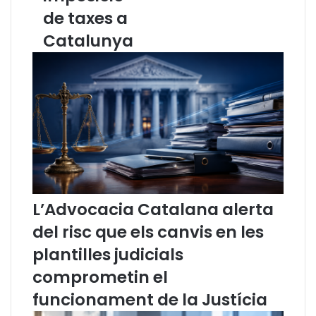
a
a
de taxes a
n
l
a
m
Catalunya
j
a
a
h
a
i
n
i
c
i
a
t
L’Advocacia Catalana alerta
e
l
del risc que els canvis en les
d
plantilles judicials
i
à
comprometin el
l
funcionament de la Justícia
e
g