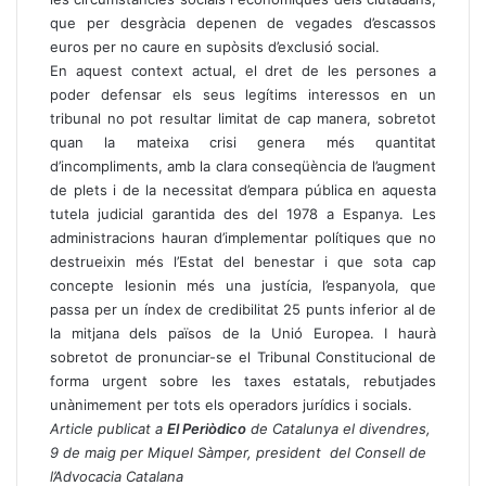
que per desgràcia depenen de vegades d’escassos
euros per no caure en supòsits d’exclusió social.
En aquest context actual, el dret de les persones a
poder defensar els seus legítims interessos en un
tribunal no pot resultar limitat de cap manera, sobretot
quan la mateixa crisi genera més quantitat
d’incompliments, amb la clara conseqüència de l’augment
de plets i de la necessitat d’empara pública en aquesta
tutela judicial garantida des del 1978 a Espanya. Les
administracions hauran d’implementar polítiques que no
destrueixin més l’Estat del benestar i que sota cap
concepte lesionin més una justícia, l’espanyola, que
passa per un índex de credibilitat 25 punts inferior al de
la mitjana dels països de la Unió Europea. I haurà
sobretot de pronunciar-se el Tribunal Constitucional de
forma urgent sobre les taxes estatals, rebutjades
unànimement per tots els operadors jurídics i socials.
Article publicat a
El Periòdico
de Catalunya el divendres,
9 de maig
per Miquel Sàmper, president del Consell de
l’Advocacia Catalana