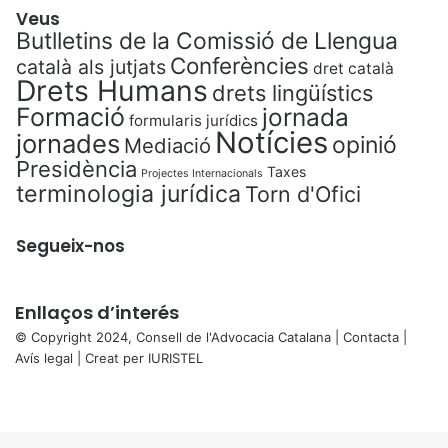
Veus
Butlletins de la Comissió de Llengua
Conferències
català als jutjats
dret català
Drets Humans
drets lingüístics
Formació
jornada
formularis jurídics
Notícies
jornades
opinió
Mediació
Presidència
Taxes
Projectes Internacionals
terminologia jurídica
Torn d'Ofici
Segueix-nos
Enllaços d’interés
© Copyright 2024, Consell de l'Advocacia Catalana |
Contacta
|
Avís legal
| Creat per
IURISTEL
X
Facebook
X
WhatsApp
Telegram
Viber
Back
to