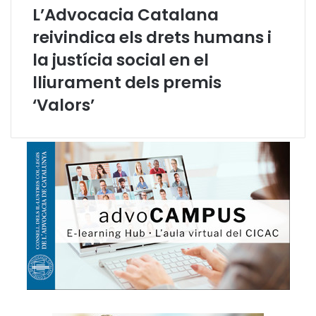
e
L’Advocacia Catalana
n
reivindica els drets humans i
t
l
la justícia social en el
a
d
lliurament dels premis
o
‘Valors’
b
l
e
i
m
p
o
s
i
c
i
ó
d
e
t