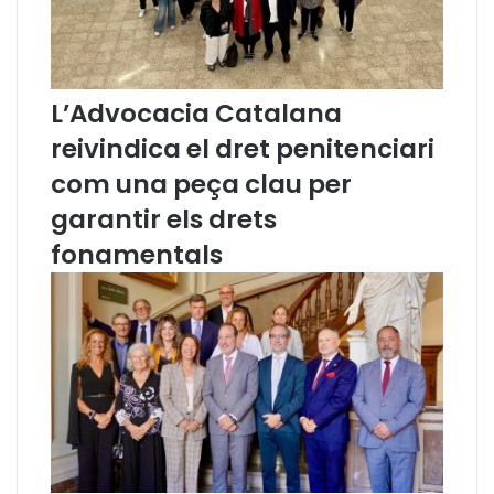
t
e
n
t
L’Advocacia Catalana
a
r
reivindica el dret penitenciari
r
e
com una peça clau per
s
garantir els drets
o
l
fonamentals
d
r
e
u
r
g
e
n
t
m