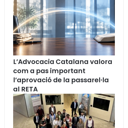
a
m
b
l
a
G
e
n
e
r
L’Advocacia Catalana valora
a
com a pas important
l
i
l’aprovació de la passarel·la
t
al RETA
a
t
p
e
r
i
n