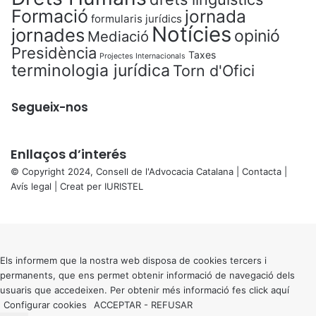
Formació
jornada
formularis jurídics
Notícies
jornades
opinió
Mediació
Presidència
Taxes
Projectes Internacionals
terminologia jurídica
Torn d'Ofici
Segueix-nos
Enllaços d’interés
© Copyright 2024, Consell de l'Advocacia Catalana |
Contacta
|
Avís legal
| Creat per
IURISTEL
X
Back
to
top
button
Els informem que la nostra web disposa de cookies tercers i
permanents, que ens permet obtenir informació de navegació dels
usuaris que accedeixen. Per obtenir més informació fes click
aquí
Configurar cookies
ACCEPTAR
-
REFUSAR