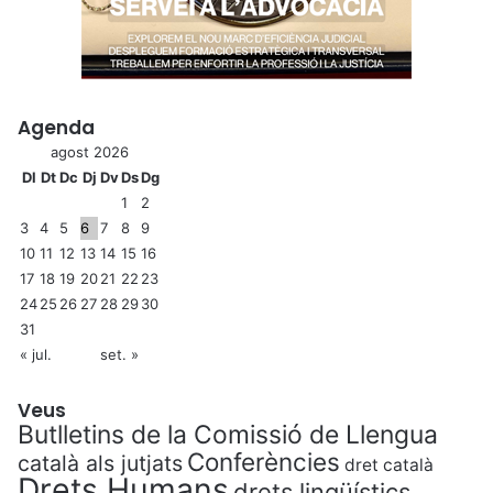
Agenda
agost 2026
Dl
Dt
Dc
Dj
Dv
Ds
Dg
1
2
3
4
5
6
7
8
9
10
11
12
13
14
15
16
17
18
19
20
21
22
23
24
25
26
27
28
29
30
31
« jul.
set. »
Veus
Butlletins de la Comissió de Llengua
Conferències
català als jutjats
dret català
Drets Humans
drets lingüístics