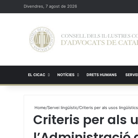
Divendres, 7 agost de 2026
EL CICAC
NOTÍCIES
DRETS HUMANS
SERVEI
Home
/
Servei lingüístic
/
Criteris per als usos lingüístics
Criteris per als 
l’Administració 