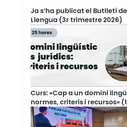
l
Ja s’ha publicat el Butlletí d
l
,
Llengua (3r trimestre 2026)
M
i
q
u
e
l
S
à
m
p
e
r
Curs: «Cap a un domini lingüís
,
a
normes, criteris i recursos» (
l
a
t
a