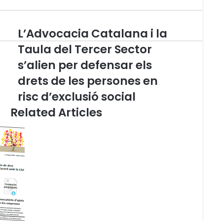
L’Advocacia Catalana i la
L
’
Taula del Tercer Sector
A
s’alien per defensar els
d
v
drets de les persones en
o
c
risc d’exclusió social
a
Related Articles
c
i
a
C
a
t
a
l
a
n
a