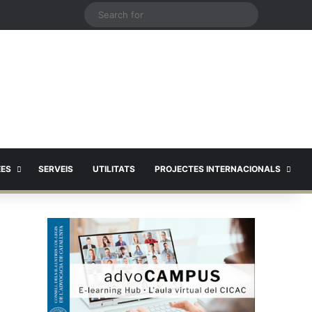
X
Search
for
EES
SERVEIS
UTILITATS
PROJECTES INTERNACIONALS