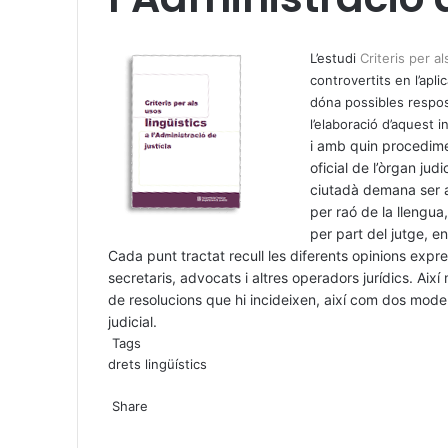
X
W
T
h
e
L’estudi
Criteris per al
a
l
controvertits en l’aplic
t
e
dóna possibles respost
s
g
l’elaboració d’aquest 
A
r
i amb quin procedim
p
a
oficial de l’òrgan jud
p
m
ciutadà demana ser a
per raó de la llengu
per part del jutge, en
Cada punt tractat recull les diferents opinions expre
secretaris, advocats i altres operadors jurídics. Així
de resolucions que hi incideixen, així com dos models
judicial.
Tags
drets lingüístics
X
W
T
Share
h
e
X
a
l
W
T
S
P