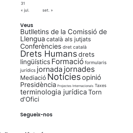
31
« jul.
set. »
Veus
Butlletins de la Comissió de
Llengua
català als jutjats
Conferències
dret català
Drets Humans
drets
Formació
lingüístics
formularis
jornades
jornada
jurídics
Notícies
opinió
Mediació
Presidència
Taxes
Projectes Internacionals
terminologia jurídica
Torn
d'Ofici
Segueix-nos