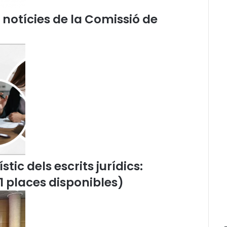
i
e notícies de la Comissió de
l
a
T
a
u
l
a
d
e
l
T
e
r
c
tic dels escrits jurídics:
e
r
11 places disponibles)
S
e
c
t