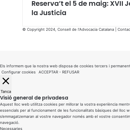
Reserva’t el 5 de maig: XVII 
t
la Justícia
e
d
e
© Copyright 2024, Consell de l'Advocacia Catalana |
Contac
L
X
l
Facebook
X
WhatsApp
Telegram
Viber
e
Back
i
to
d
top
e
button
Els informem que la nostra web disposa de cookies tercers i permanent
D
Configurar cookies
ACCEPTAR
-
REFUSAR
e
m
a
r
Tanca
Visió general de privadesa
c
a
Aquest lloc web utilitza cookies per millorar la vostra experiència me
c
essencials per al funcionament de les funcionalitats bàsiques del lloc
i
s’emmagatzemaran al vostre navegador només amb el vostre consentiment
ó
navegació.
i
Necessaries