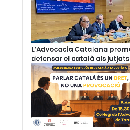
u
l
a
r
o
d
o
n
L’Advocacia Catalana promou
a
defensar el català als jutjats
s
o
b
r
e
e
l
p
r
o
j
e
c