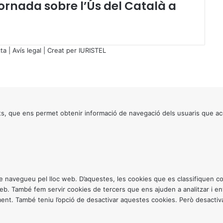
Jornada sobre l’Ús del Català a
s
d
r
e
ta
|
Avís legal
| Creat per
IURISTEL
t
s
d
e
l
e
s, que ens permet obtenir informació de navegació dels usuaris que ac
s
p
e
r
s
o
n
ntre navegueu pel lloc web. D’aquestes, les cookies que es classifiquen
e
 web. També fem servir cookies de tercers que ens ajuden a analitzar i 
s
. També teniu l’opció de desactivar aquestes cookies. Però desactivar
e
n