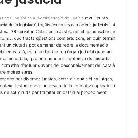
s usos lingüístics a l’Administració de justícia
recull punts
ació de la legislació lingüística en les actuacions judicials i hi
es. L’Observatori Català de la Justícia és el responsable de
tracta qüestions com ara: com, en quin termini
informe, que
ent un ciutadà pot demanar de rebre la documentació
icial en català, com ha d’actuar un òrgan judicial quan un
tès en català, què entenem per indefensió del ciutadà
a, com s’ha d’actuar davant del desconeixement del català
tre moltes altres.
ssades per diversos juristes, entre els quals hi ha jutges,
 mateix, l’estudi conté un resum de la normativa aplicable i
 de sol·licituds per tramitar en català el procediment