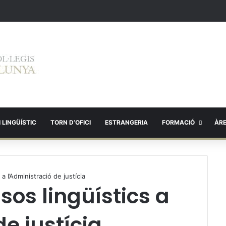
 LINGÜÍSTIC
TORN D’OFICI
ESTRANGERIA
FORMACIÓ
ÀR
 a l’Administració de justícia
usos lingüístics a
de justícia