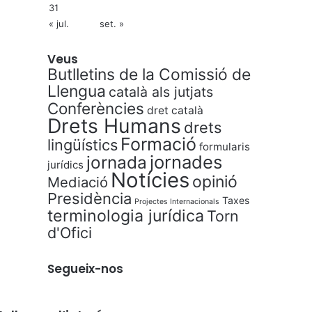
31
« jul.
set. »
Veus
Butlletins de la Comissió de
Llengua
català als jutjats
Conferències
dret català
Drets Humans
drets
Formació
lingüístics
formularis
jornades
jornada
jurídics
Notícies
opinió
Mediació
Presidència
Taxes
Projectes Internacionals
terminologia jurídica
Torn
d'Ofici
Segueix-nos