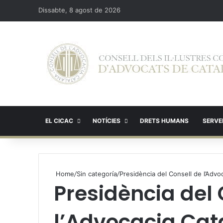
Dissabte, 8 agost de 2026
EL CICAC
NOTÍCIES
DRETS HUMANS
SERVEI
Home
/
Sin categoría
/
Presidència del Consell de l’Advo
Presidència del 
l’Advocacia Cat