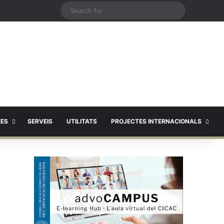
X
Search
for
EES
SERVEIS
UTILITATS
PROJECTES INTERNACIONALS