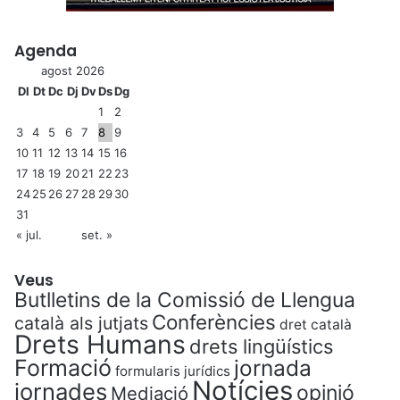
Agenda
agost 2026
Dl
Dt
Dc
Dj
Dv
Ds
Dg
1
2
3
4
5
6
7
8
9
10
11
12
13
14
15
16
17
18
19
20
21
22
23
24
25
26
27
28
29
30
31
« jul.
set. »
Veus
Butlletins de la Comissió de Llengua
Conferències
català als jutjats
dret català
Drets Humans
drets lingüístics
Formació
jornada
formularis jurídics
Notícies
jornades
opinió
Mediació