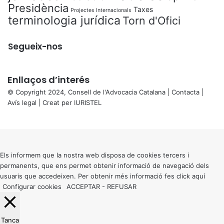
Presidència
Taxes
Projectes Internacionals
terminologia jurídica
Torn d'Ofici
Segueix-nos
Enllaços d’interés
© Copyright 2024, Consell de l'Advocacia Catalana |
Contacta
|
Avís legal
| Creat per
IURISTEL
X
Back
to
top
button
Els informem que la nostra web disposa de cookies tercers i
permanents, que ens permet obtenir informació de navegació dels
usuaris que accedeixen. Per obtenir més informació fes click
aquí
Configurar cookies
ACCEPTAR
-
REFUSAR
Tanca