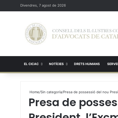
Divendres, 7 agost de 2026
EL CICAC
NOTÍCIES
DRETS HUMANS
SERVEI
Home
/
Sin categoría
/
Presa de possessió del nou Presid
Presa de posses
President, l’Excm