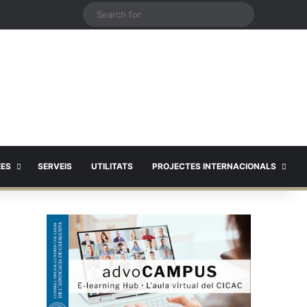
X
Search
for
EES
SERVEIS
UTILITATS
PROJECTES INTERNACIONALS