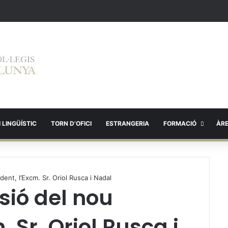
 LINGÜÍSTIC
TORN D’OFICI
ESTRANGERIA
FORMACIÓ
ÀR
ent, l’Excm. Sr. Oriol Rusca i Nadal
sió del nou
. Sr. Oriol Rusca i