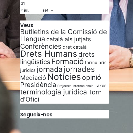
31
« jul.
set. »
Veus
Butlletins de la Comissió de
Llengua
català als jutjats
Conferències
dret català
Drets Humans
drets
Formació
lingüístics
formularis
jornades
jornada
jurídics
Notícies
opinió
Mediació
Presidència
Taxes
Projectes Internacionals
terminologia jurídica
Torn
d'Ofici
Segueix-nos