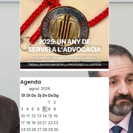
Agenda
agost 2026
Dl
Dt
Dc
Dj
Dv
Ds
Dg
1
2
3
4
5
6
7
8
9
10
11
12
13
14
15
16
17
18
19
20
21
22
23
24
25
26
27
28
29
30