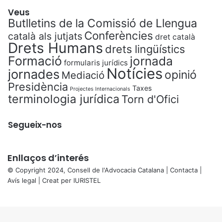
Veus
Butlletins de la Comissió de Llengua
Conferències
català als jutjats
dret català
Drets Humans
drets lingüístics
Formació
jornada
formularis jurídics
Notícies
jornades
opinió
Mediació
Presidència
Taxes
Projectes Internacionals
terminologia jurídica
Torn d'Ofici
Segueix-nos
Enllaços d’interés
© Copyright 2024, Consell de l'Advocacia Catalana |
Contacta
|
Avís legal
| Creat per
IURISTEL
X
Back
to