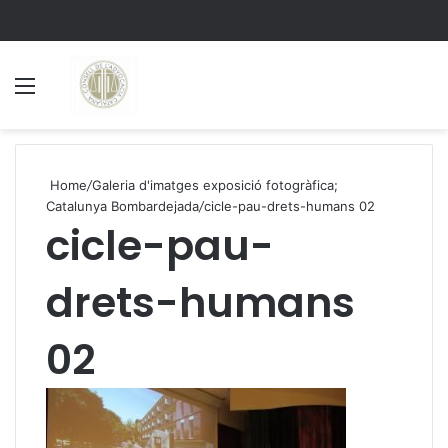
Menu
S
Home
/
Galeria d'imatges exposició fotogràfica;
Catalunya Bombardejada
/
cicle-pau-drets-humans 02
cicle-pau-
drets-humans
02