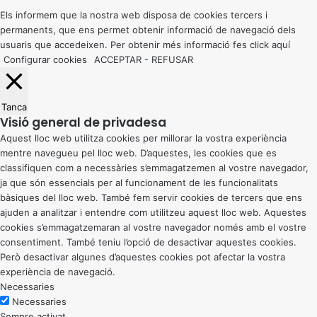
top
button
Els informem que la nostra web disposa de cookies tercers i
permanents, que ens permet obtenir informació de navegació dels
usuaris que accedeixen. Per obtenir més informació fes click
aquí
Configurar cookies
ACCEPTAR
-
REFUSAR
Tanca
Visió general de privadesa
Aquest lloc web utilitza cookies per millorar la vostra experiència
mentre navegueu pel lloc web. D’aquestes, les cookies que es
classifiquen com a necessàries s’emmagatzemen al vostre navegador,
ja que són essencials per al funcionament de les funcionalitats
bàsiques del lloc web. També fem servir cookies de tercers que ens
ajuden a analitzar i entendre com utilitzeu aquest lloc web. Aquestes
cookies s’emmagatzemaran al vostre navegador només amb el vostre
consentiment. També teniu l’opció de desactivar aquestes cookies.
Però desactivar algunes d’aquestes cookies pot afectar la vostra
experiència de navegació.
Necessaries
Necessaries
Sempre activat