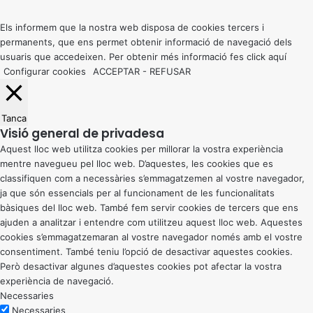
top
button
Els informem que la nostra web disposa de cookies tercers i
permanents, que ens permet obtenir informació de navegació dels
usuaris que accedeixen. Per obtenir més informació fes click
aquí
Configurar cookies
ACCEPTAR
-
REFUSAR
Tanca
Visió general de privadesa
Aquest lloc web utilitza cookies per millorar la vostra experiència
mentre navegueu pel lloc web. D’aquestes, les cookies que es
classifiquen com a necessàries s’emmagatzemen al vostre navegador,
ja que són essencials per al funcionament de les funcionalitats
bàsiques del lloc web. També fem servir cookies de tercers que ens
ajuden a analitzar i entendre com utilitzeu aquest lloc web. Aquestes
cookies s’emmagatzemaran al vostre navegador només amb el vostre
consentiment. També teniu l’opció de desactivar aquestes cookies.
Però desactivar algunes d’aquestes cookies pot afectar la vostra
experiència de navegació.
Necessaries
Necessaries