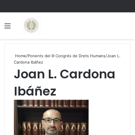
Menu
S
Home
/
Ponents del III Congrés de Drets Humans
/
Joan L.
Cardona Ibáñez
Joan L. Cardona
Ibáñez