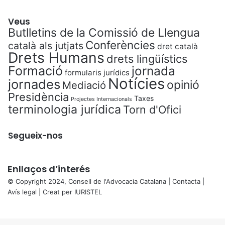
Veus
Butlletins de la Comissió de Llengua
Conferències
català als jutjats
dret català
Drets Humans
drets lingüístics
Formació
jornada
formularis jurídics
Notícies
jornades
opinió
Mediació
Presidència
Taxes
Projectes Internacionals
terminologia jurídica
Torn d'Ofici
Segueix-nos
Enllaços d’interés
© Copyright 2024, Consell de l'Advocacia Catalana |
Contacta
|
Avís legal
| Creat per
IURISTEL
X
Back
to