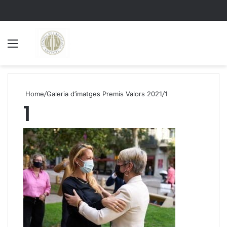
Menu
S
Home
/
Galeria d’imatges Premis Valors 2021
/
1
1