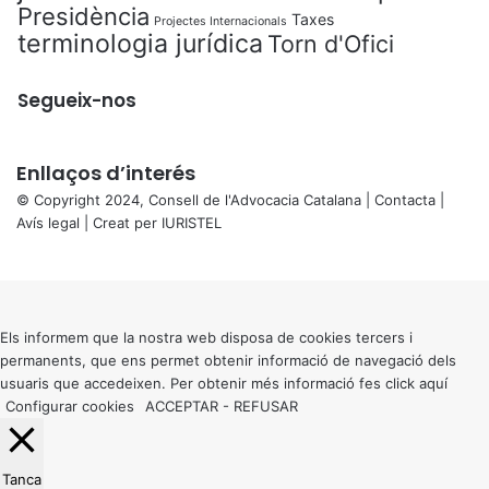
Presidència
Taxes
Projectes Internacionals
terminologia jurídica
Torn d'Ofici
Segueix-nos
Enllaços d’interés
© Copyright 2024, Consell de l'Advocacia Catalana |
Contacta
|
Avís legal
| Creat per
IURISTEL
X
Back
to
top
button
Els informem que la nostra web disposa de cookies tercers i
permanents, que ens permet obtenir informació de navegació dels
usuaris que accedeixen. Per obtenir més informació fes click
aquí
Configurar cookies
ACCEPTAR
-
REFUSAR
Tanca