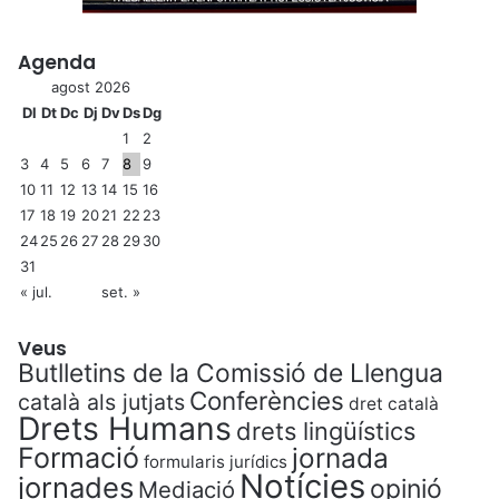
Agenda
agost 2026
Dl
Dt
Dc
Dj
Dv
Ds
Dg
1
2
3
4
5
6
7
8
9
10
11
12
13
14
15
16
17
18
19
20
21
22
23
24
25
26
27
28
29
30
31
« jul.
set. »
Veus
Butlletins de la Comissió de Llengua
Conferències
català als jutjats
dret català
Drets Humans
drets lingüístics
Formació
jornada
formularis jurídics
Notícies
jornades
opinió
Mediació