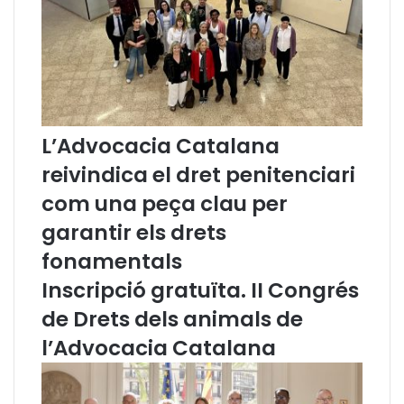
a
e
n
s
s
X
p
I
o
I
r
I
t
è
L’Advocacia Catalana
p
P
reivindica el dret penitenciari
ú
r
b
e
com una peça clau per
l
m
garantir els drets
i
i
c
A
fonamentals
/
g
p
u
Inscripció gratuïta. II Congrés
r
s
de Drets dels animals de
i
t
v
í
l’Advocacia Catalana
a
J
t
u
i
a