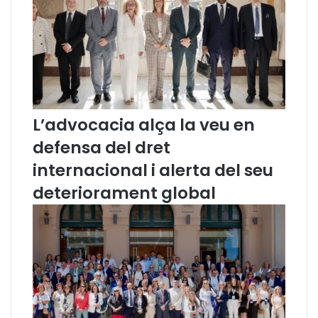
a
n
l
d
t
ó
r
i
e
R
s
o
y
o
L’advocacia alça la veu en
defensa del dret
internacional i alerta del seu
deteriorament global