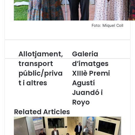
Foto: Miquel Coll
Allotjament,
Galeria
A
G
l
a
transport
d’imatges
l
l
públic/priva
XIIIè Premi
o
e
t
r
t i altres
Agustí
j
i
a
a
Juandó i
m
d
Royo
e
’
n
i
Related Articles
t
m
,
a
t
t
r
g