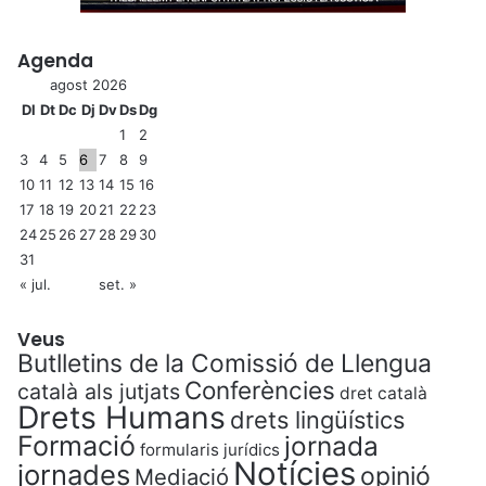
Agenda
agost 2026
Dl
Dt
Dc
Dj
Dv
Ds
Dg
1
2
3
4
5
6
7
8
9
10
11
12
13
14
15
16
17
18
19
20
21
22
23
24
25
26
27
28
29
30
31
« jul.
set. »
Veus
Butlletins de la Comissió de Llengua
Conferències
català als jutjats
dret català
Drets Humans
drets lingüístics
Formació
jornada
formularis jurídics
Notícies
jornades
opinió
Mediació