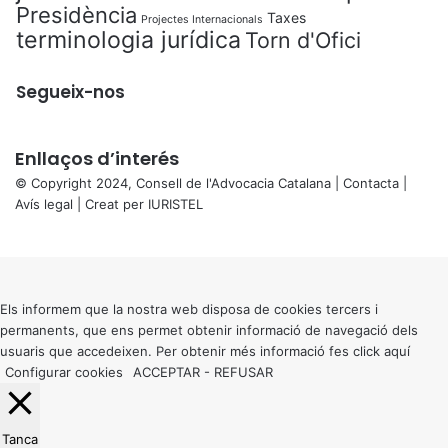
Presidència
Taxes
Projectes Internacionals
terminologia jurídica
Torn d'Ofici
Segueix-nos
Enllaços d’interés
© Copyright 2024, Consell de l'Advocacia Catalana |
Contacta
|
Avís legal
| Creat per
IURISTEL
X
Back
to
top
button
Els informem que la nostra web disposa de cookies tercers i
permanents, que ens permet obtenir informació de navegació dels
usuaris que accedeixen. Per obtenir més informació fes click
aquí
Configurar cookies
ACCEPTAR
-
REFUSAR
Tanca