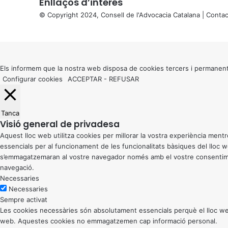
Enllaços d’interés
© Copyright 2024, Consell de l'Advocacia Catalana |
Contac
X
Back
to
top
button
Els informem que la nostra web disposa de cookies tercers i permanent
Configurar cookies
ACCEPTAR
-
REFUSAR
Tanca
Visió general de privadesa
Aquest lloc web utilitza cookies per millorar la vostra experiència me
essencials per al funcionament de les funcionalitats bàsiques del lloc
s’emmagatzemaran al vostre navegador només amb el vostre consentiment
navegació.
Necessaries
Necessaries
Sempre activat
Les cookies necessàries són absolutament essencials perquè el lloc web
web. Aquestes cookies no emmagatzemen cap informació personal.