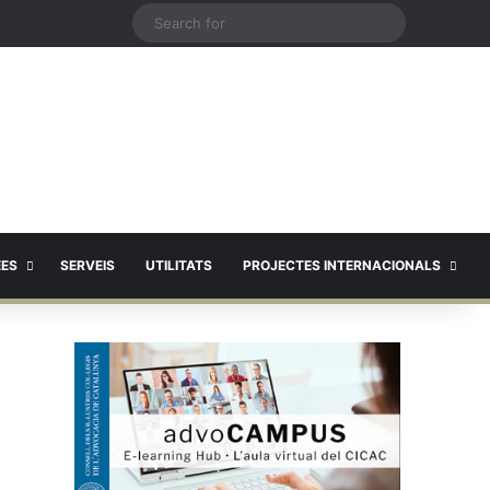
X
Search
for
EES
SERVEIS
UTILITATS
PROJECTES INTERNACIONALS