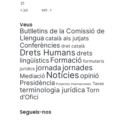
31
« jul.
set. »
Veus
Butlletins de la Comissió de
Llengua
català als jutjats
Conferències
dret català
Drets Humans
drets
Formació
lingüístics
formularis
jornades
jornada
jurídics
Notícies
opinió
Mediació
Presidència
Taxes
Projectes Internacionals
terminologia jurídica
Torn
d'Ofici
Segueix-nos