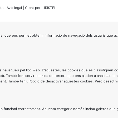
ta
|
Avís legal
| Creat per
IURISTEL
s, que ens permet obtenir informació de navegació dels usuaris que ac
ntre navegueu pel lloc web. D’aquestes, les cookies que es classifiquen
 web. També fem servir cookies de tercers que ens ajuden a analitzar i 
. També teniu l’opció de desactivar aquestes cookies. Però desactivar
 funcioni correctament. Aquesta categoria només inclou galetes que gar