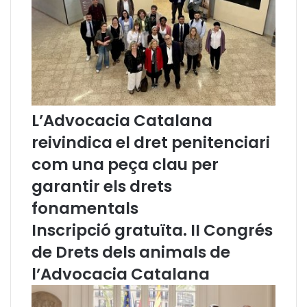
a
p
r
e
s
e
n
t
L’Advocacia Catalana
a
c
reivindica el dret penitenciari
i
com una peça clau per
ó
d
garantir els drets
e
fonamentals
l
s
Inscripció gratuïta. II Congrés
i
de Drets dels animals de
n
f
l’Advocacia Catalana
o
r