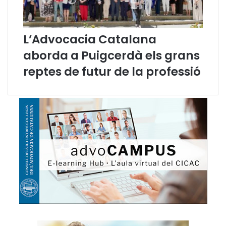
ò
m
i
L’Advocacia Catalana
c
i
aborda a Puigcerdà els grans
S
reptes de futur de la professió
o
c
i
a
l
d
e
l
a
J
u
s
t
í
c