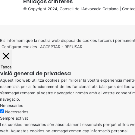
Enllaços d’interés
© Copyright 2024, Consell de l'Advocacia Catalana |
Contac
X
Back
to
top
button
Els informem que la nostra web disposa de cookies tercers i permanent
Configurar cookies
ACCEPTAR
-
REFUSAR
Tanca
Visió general de privadesa
Aquest lloc web utilitza cookies per millorar la vostra experiència me
essencials per al funcionament de les funcionalitats bàsiques del lloc
s’emmagatzemaran al vostre navegador només amb el vostre consentiment
navegació.
Necessaries
Necessaries
Sempre activat
Les cookies necessàries són absolutament essencials perquè el lloc web
web. Aquestes cookies no emmagatzemen cap informació personal.