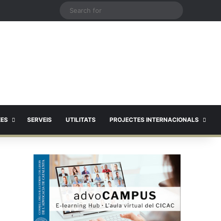
X
Search
for
EES
SERVEIS
UTILITATS
PROJECTES INTERNACIONALS