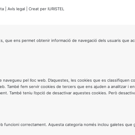
ta
|
Avís legal
| Creat per
IURISTEL
s, que ens permet obtenir informació de navegació dels usuaris que ac
ntre navegueu pel lloc web. D’aquestes, les cookies que es classifiquen
 web. També fem servir cookies de tercers que ens ajuden a analitzar i 
. També teniu l’opció de desactivar aquestes cookies. Però desactivar
 funcioni correctament. Aquesta categoria només inclou galetes que gar