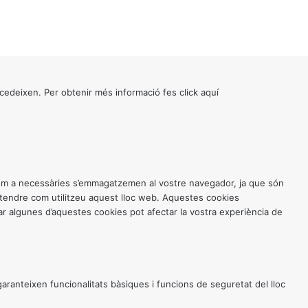
cedeixen. Per obtenir més informació fes click
aquí
 com a necessàries s’emmagatzemen al vostre navegador, ja que són
entendre com utilitzeu aquest lloc web. Aquestes cookies
 algunes d’aquestes cookies pot afectar la vostra experiència de
anteixen funcionalitats bàsiques i funcions de seguretat del lloc