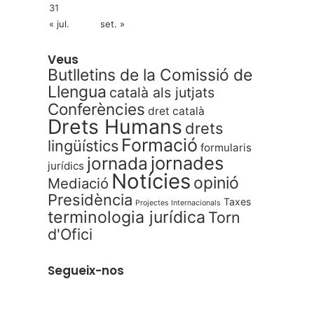
31
« jul.
set. »
Veus
Butlletins de la Comissió de
Llengua
català als jutjats
Conferències
dret català
Drets Humans
drets
Formació
lingüístics
formularis
jornades
jornada
jurídics
Notícies
opinió
Mediació
Presidència
Taxes
Projectes Internacionals
terminologia jurídica
Torn
d'Ofici
Segueix-nos