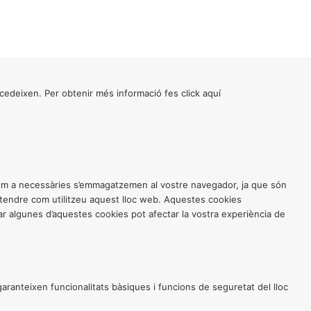
cedeixen. Per obtenir més informació fes click
aquí
 com a necessàries s’emmagatzemen al vostre navegador, ja que són
entendre com utilitzeu aquest lloc web. Aquestes cookies
 algunes d’aquestes cookies pot afectar la vostra experiència de
anteixen funcionalitats bàsiques i funcions de seguretat del lloc