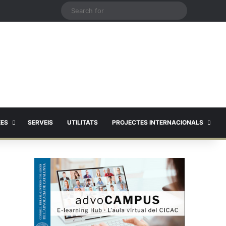
X
Search
for
EES
SERVEIS
UTILITATS
PROJECTES INTERNACIONALS