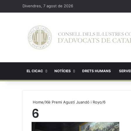
Divendres, 7 agost de 2026
EL CICAC
NOTÍCIES
DRETS HUMANS
SERVEI
Home
/
XIè Premi Agustí Juandó i Royo
/
6
6