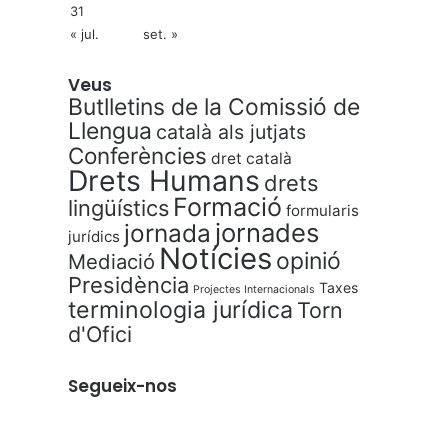
31
« jul.
set. »
Veus
Butlletins de la Comissió de
Llengua
català als jutjats
Conferències
dret català
Drets Humans
drets
Formació
lingüístics
formularis
jornades
jornada
jurídics
Notícies
opinió
Mediació
Presidència
Taxes
Projectes Internacionals
terminologia jurídica
Torn
d'Ofici
Segueix-nos