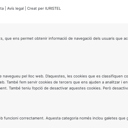
ta
|
Avís legal
| Creat per
IURISTEL
s, que ens permet obtenir informació de navegació dels usuaris que ac
ntre navegueu pel lloc web. D’aquestes, les cookies que es classifiquen
 web. També fem servir cookies de tercers que ens ajuden a analitzar i 
. També teniu l’opció de desactivar aquestes cookies. Però desactivar
 funcioni correctament. Aquesta categoria només inclou galetes que gar