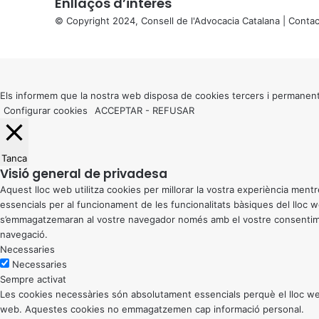
Enllaços d’interés
© Copyright 2024, Consell de l'Advocacia Catalana |
Contac
X
Back
to
top
button
Els informem que la nostra web disposa de cookies tercers i permanent
Configurar cookies
ACCEPTAR
-
REFUSAR
Tanca
Visió general de privadesa
Aquest lloc web utilitza cookies per millorar la vostra experiència me
essencials per al funcionament de les funcionalitats bàsiques del lloc
s’emmagatzemaran al vostre navegador només amb el vostre consentiment
navegació.
Necessaries
Necessaries
Sempre activat
Les cookies necessàries són absolutament essencials perquè el lloc web
web. Aquestes cookies no emmagatzemen cap informació personal.