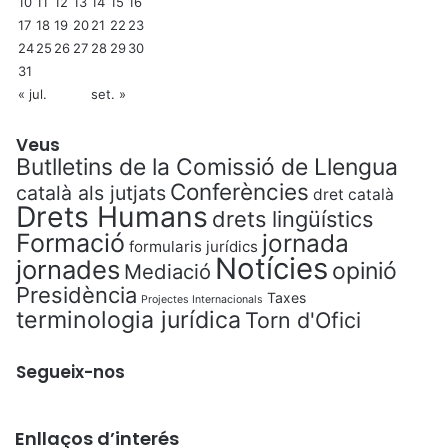
10
11
12
13
14
15
16
17
18
19
20
21
22
23
24
25
26
27
28
29
30
31
« jul.
set. »
Veus
Butlletins de la Comissió de Llengua
Conferències
català als jutjats
dret català
Drets Humans
drets lingüístics
Formació
jornada
formularis jurídics
Notícies
jornades
opinió
Mediació
Presidència
Taxes
Projectes Internacionals
terminologia jurídica
Torn d'Ofici
Segueix-nos
Enllaços d’interés