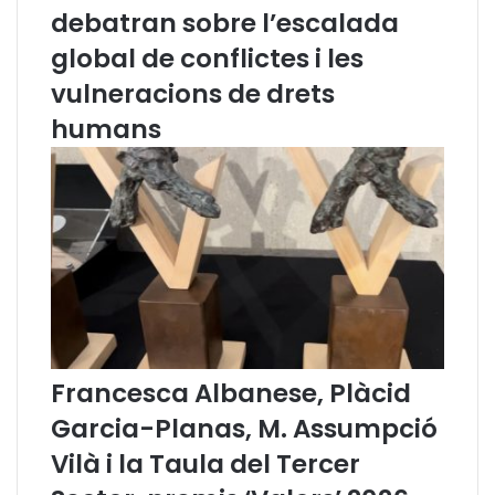
2
c
debatran sobre l’escalada
0
m
global de conflictes i les
2
a
1
.
vulneracions de drets
S
humans
r
a
.
C
a
r
m
e
O
r
i
o
Francesca Albanese, Plàcid
l
Garcia-Planas, M. Assumpció
F
i
Vilà i la Taula del Tercer
t
a