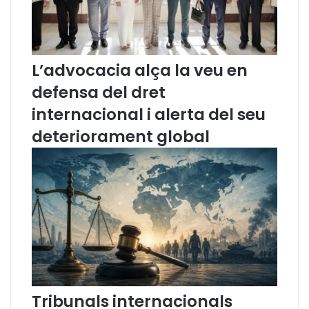
i
l
c
a
a
n
d
o
L’advocacia alça la veu en
’
v
e
a
defensa del dret
s
C
internacional i alerta del seu
c
o
r
n
deteriorament global
i
s
t
e
s
l
j
l
u
e
d
r
i
a
c
,
i
l
a
’
l
E
Tribunals internacionals
s
x