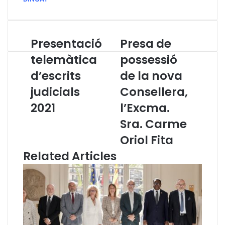
Presentació
Presa de
P
P
r
r
telemàtica
possessió
e
e
d’escrits
de la nova
s
s
e
a
judicials
Consellera,
n
d
t
2021
e
l’Excma.
a
p
Sra. Carme
c
o
i
s
Oriol Fita
ó
s
Related Articles
t
e
e
s
l
s
e
i
m
ó
à
d
t
e