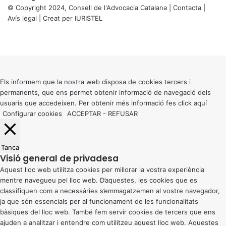
© Copyright 2024, Consell de l'Advocacia Catalana |
Contacta
|
Avís legal
| Creat per
IURISTEL
X
Facebook
X
WhatsApp
Telegram
Viber
Back
to
top
button
Els informem que la nostra web disposa de cookies tercers i
permanents, que ens permet obtenir informació de navegació dels
usuaris que accedeixen. Per obtenir més informació fes click
aquí
Configurar cookies
ACCEPTAR
-
REFUSAR
Tanca
Visió general de privadesa
Aquest lloc web utilitza cookies per millorar la vostra experiència
mentre navegueu pel lloc web. D’aquestes, les cookies que es
classifiquen com a necessàries s’emmagatzemen al vostre navegador,
ja que són essencials per al funcionament de les funcionalitats
bàsiques del lloc web. També fem servir cookies de tercers que ens
ajuden a analitzar i entendre com utilitzeu aquest lloc web. Aquestes