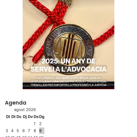
Agenda
agost 2026
Dl
Dt
Dc
Dj
Dv
Ds
Dg
1
2
3
4
5
6
7
8
9