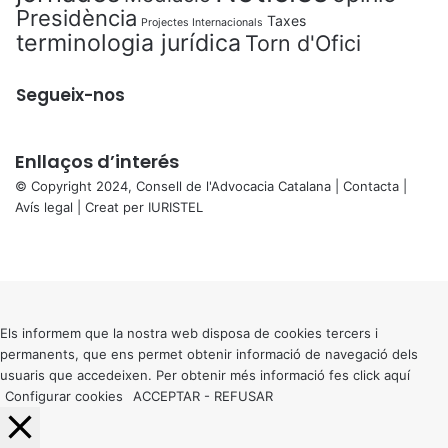
Presidència
Taxes
Projectes Internacionals
terminologia jurídica
Torn d'Ofici
Segueix-nos
Enllaços d’interés
© Copyright 2024, Consell de l'Advocacia Catalana |
Contacta
|
Avís legal
| Creat per
IURISTEL
X
Facebook
X
WhatsApp
Telegram
Viber
Back
to
top
button
Els informem que la nostra web disposa de cookies tercers i
permanents, que ens permet obtenir informació de navegació dels
usuaris que accedeixen. Per obtenir més informació fes click
aquí
Configurar cookies
ACCEPTAR
-
REFUSAR