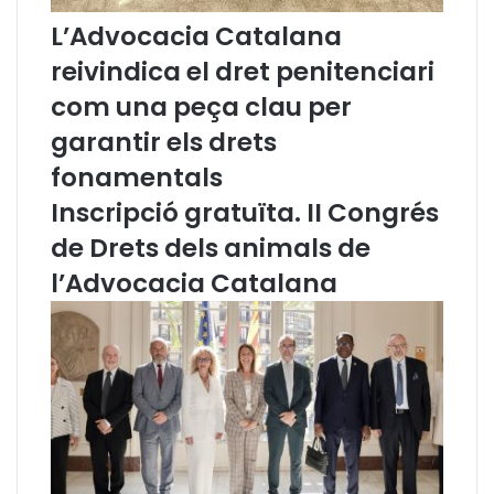
C
L’Advocacia Catalana
o
n
reivindica el dret penitenciari
s
com una peça clau per
e
l
garantir els drets
l
fonamentals
d
e
Inscripció gratuïta. II Congrés
l
’
de Drets dels animals de
A
l’Advocacia Catalana
d
v
o
c
a
c
i
a