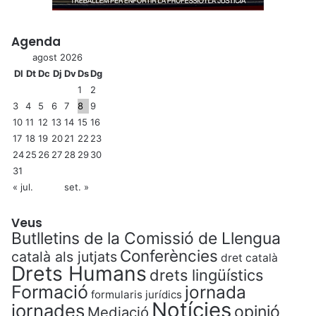
Agenda
agost 2026
Dl
Dt
Dc
Dj
Dv
Ds
Dg
1
2
3
4
5
6
7
8
9
10
11
12
13
14
15
16
17
18
19
20
21
22
23
24
25
26
27
28
29
30
31
« jul.
set. »
Veus
Butlletins de la Comissió de Llengua
Conferències
català als jutjats
dret català
Drets Humans
drets lingüístics
Formació
jornada
formularis jurídics
Notícies
jornades
opinió
Mediació