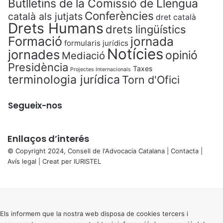
Butlletins de la Comissió de Llengua
Conferències
català als jutjats
dret català
Drets Humans
drets lingüístics
Formació
jornada
formularis jurídics
Notícies
jornades
opinió
Mediació
Presidència
Taxes
Projectes Internacionals
terminologia jurídica
Torn d'Ofici
Segueix-nos
Enllaços d’interés
© Copyright 2024, Consell de l'Advocacia Catalana |
Contacta
|
Avís legal
| Creat per
IURISTEL
X
Back
to
top
button
Els informem que la nostra web disposa de cookies tercers i