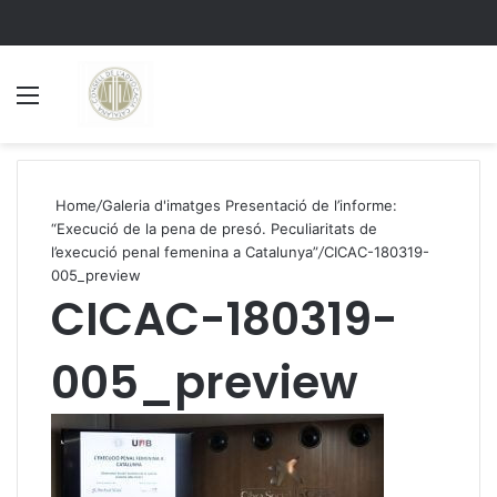
Menu
S
Home
/
Galeria d'imatges Presentació de l’informe:
“Execució de la pena de presó. Peculiaritats de
l’execució penal femenina a Catalunya”
/
CICAC-180319-
005_preview
CICAC-180319-
005_preview