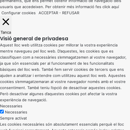
permanents, que ens permet obtenir informació de navegació dels
usuaris que accedeixen. Per obtenir més informació fes click
aquí
Configurar cookies
ACCEPTAR
-
REFUSAR
Tanca
Visió general de privadesa
Aquest lloc web utilitza cookies per millorar la vostra experiència
mentre navegueu pel lloc web. D’aquestes, les cookies que es
classifiquen com a necessàries s’emmagatzemen al vostre navegador,
ja que són essencials per al funcionament de les funcionalitats
bàsiques del lloc web. També fem servir cookies de tercers que ens
ajuden a analitzar i entendre com utilitzeu aquest lloc web. Aquestes
cookies s’emmagatzemaran al vostre navegador només amb el vostre
consentiment. També teniu l’opció de desactivar aquestes cookies.
Però desactivar algunes d’aquestes cookies pot afectar la vostra
experiència de navegació.
Necessaries
Necessaries
Sempre activat
Les cookies necessàries són absolutament essencials perquè el lloc