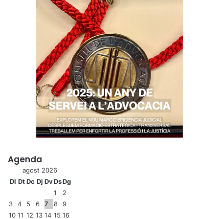
Agenda
agost 2026
Dl
Dt
Dc
Dj
Dv
Ds
Dg
1
2
3
4
5
6
7
8
9
10
11
12
13
14
15
16