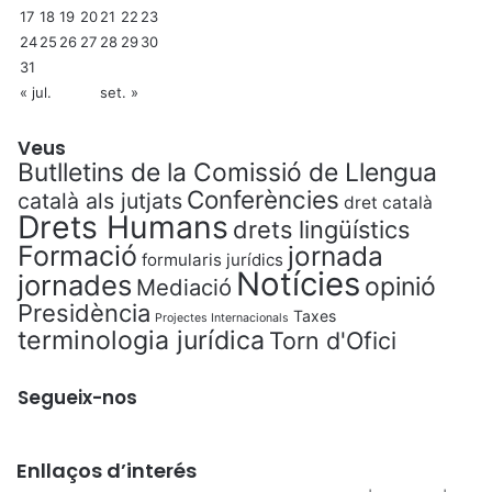
17
18
19
20
21
22
23
24
25
26
27
28
29
30
31
« jul.
set. »
Veus
Butlletins de la Comissió de Llengua
Conferències
català als jutjats
dret català
Drets Humans
drets lingüístics
Formació
jornada
formularis jurídics
Notícies
jornades
opinió
Mediació
Presidència
Taxes
Projectes Internacionals
terminologia jurídica
Torn d'Ofici
Segueix-nos
Enllaços d’interés