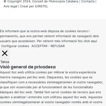
© Copyright 2024, Consell de l'Advocacia Catalana |
Contacta
|
Avís legal
| Creat per
IURISTEL
X
Back
to
top
button
Els informem que la nostra web disposa de cookies tercers i
permanents, que ens permet obtenir informació de navegació dels
usuaris que accedeixen. Per obtenir més informació fes click
aquí
Configurar cookies
ACCEPTAR
-
REFUSAR
Tanca
Visió general de privadesa
Aquest lloc web utilitza cookies per millorar la vostra experiència
mentre navegueu pel lloc web. D’aquestes, les cookies que es
classifiquen com a necessàries s’emmagatzemen al vostre navegador,
ja que són essencials per al funcionament de les funcionalitats
bàsiques del lloc web. També fem servir cookies de tercers que ens
ajuden a analitzar i entendre com utilitzeu aquest lloc web. Aquestes
cookies s’emmagatzemaran al vostre navegador només amb el vostre