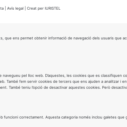
ta
|
Avís legal
| Creat per
IURISTEL
s, que ens permet obtenir informació de navegació dels usuaris que ac
ntre navegueu pel lloc web. D’aquestes, les cookies que es classifiquen
 web. També fem servir cookies de tercers que ens ajuden a analitzar i 
. També teniu l’opció de desactivar aquestes cookies. Però desactivar
 funcioni correctament. Aquesta categoria només inclou galetes que gar