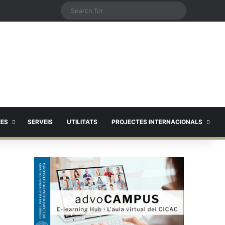
X
Search
for
EES
SERVEIS
UTILITATS
PROJECTES INTERNACIONALS