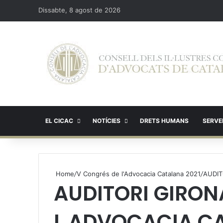
Dissabte, 8 agost de 2026
EL CICAC
NOTÍCIES
DRETS HUMANS
SERVEI
Home
/
V Congrés de l'Advocacia Catalana 2021
/
AUDIT
AUDITORI GIRON
L ADVOCACIA C