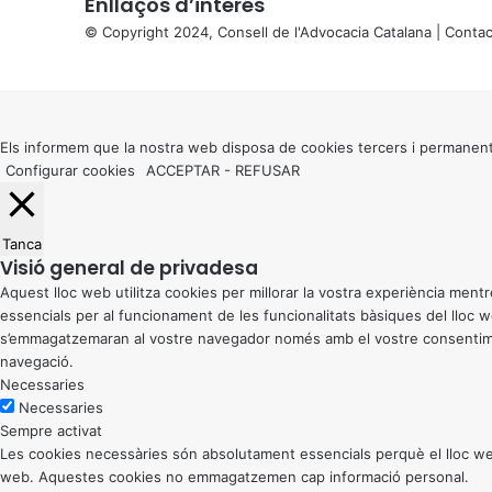
Enllaços d’interés
© Copyright 2024, Consell de l'Advocacia Catalana |
Contac
X
Back
to
top
button
Els informem que la nostra web disposa de cookies tercers i permanent
Configurar cookies
ACCEPTAR
-
REFUSAR
Tanca
Visió general de privadesa
Aquest lloc web utilitza cookies per millorar la vostra experiència me
essencials per al funcionament de les funcionalitats bàsiques del lloc
s’emmagatzemaran al vostre navegador només amb el vostre consentiment
navegació.
Necessaries
Necessaries
Sempre activat
Les cookies necessàries són absolutament essencials perquè el lloc web
web. Aquestes cookies no emmagatzemen cap informació personal.