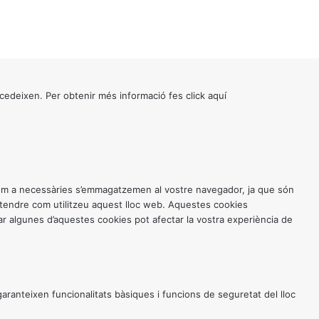
cedeixen. Per obtenir més informació fes click
aquí
 com a necessàries s’emmagatzemen al vostre navegador, ja que són
entendre com utilitzeu aquest lloc web. Aquestes cookies
 algunes d’aquestes cookies pot afectar la vostra experiència de
anteixen funcionalitats bàsiques i funcions de seguretat del lloc