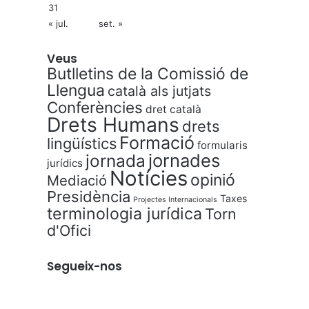
31
« jul.
set. »
Veus
Butlletins de la Comissió de
Llengua
català als jutjats
Conferències
dret català
Drets Humans
drets
Formació
lingüístics
formularis
jornades
jornada
jurídics
Notícies
opinió
Mediació
Presidència
Taxes
Projectes Internacionals
terminologia jurídica
Torn
d'Ofici
Segueix-nos