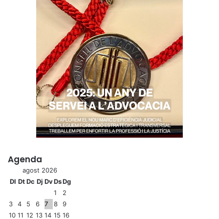
Agenda
agost 2026
Dl
Dt
Dc
Dj
Dv
Ds
Dg
1
2
3
4
5
6
7
8
9
10
11
12
13
14
15
16