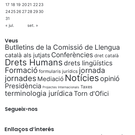
17
18
19
20
21
22
23
24
25
26
27
28
29
30
31
« jul.
set. »
Veus
Butlletins de la Comissió de Llengua
Conferències
català als jutjats
dret català
Drets Humans
drets lingüístics
Formació
jornada
formularis jurídics
Notícies
jornades
opinió
Mediació
Presidència
Taxes
Projectes Internacionals
terminologia jurídica
Torn d'Ofici
Segueix-nos
Enllaços d’interés