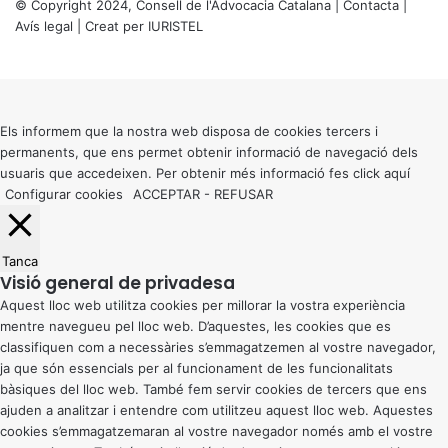
© Copyright 2024, Consell de l'Advocacia Catalana |
Contacta
|
Avís legal
| Creat per
IURISTEL
X
Back
to
top
button
Els informem que la nostra web disposa de cookies tercers i
permanents, que ens permet obtenir informació de navegació dels
usuaris que accedeixen. Per obtenir més informació fes click
aquí
Configurar cookies
ACCEPTAR
-
REFUSAR
Tanca
Visió general de privadesa
Aquest lloc web utilitza cookies per millorar la vostra experiència
mentre navegueu pel lloc web. D’aquestes, les cookies que es
classifiquen com a necessàries s’emmagatzemen al vostre navegador,
ja que són essencials per al funcionament de les funcionalitats
bàsiques del lloc web. També fem servir cookies de tercers que ens
ajuden a analitzar i entendre com utilitzeu aquest lloc web. Aquestes
cookies s’emmagatzemaran al vostre navegador només amb el vostre