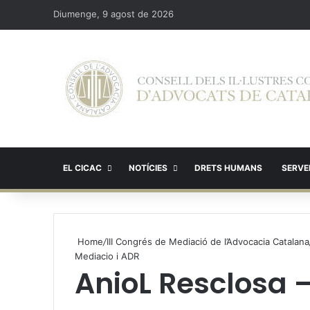
Diumenge, 9 agost de 2026
EL CICAC
NOTÍCIES
DRETS HUMANS
SERVEI
Home
/
III Congrés de Mediació de l’Advocacia Catalana
Mediacio i ADR
AnioL Resclosa 