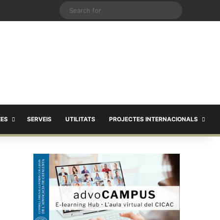
X
Search
for
EES
SERVEIS
UTILITATS
PROJECTES INTERNACIONALS