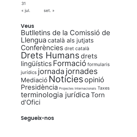
31
« jul.
set. »
Veus
Butlletins de la Comissió de
Llengua
català als jutjats
Conferències
dret català
Drets Humans
drets
Formació
lingüístics
formularis
jornades
jornada
jurídics
Notícies
opinió
Mediació
Presidència
Taxes
Projectes Internacionals
terminologia jurídica
Torn
d'Ofici
Segueix-nos