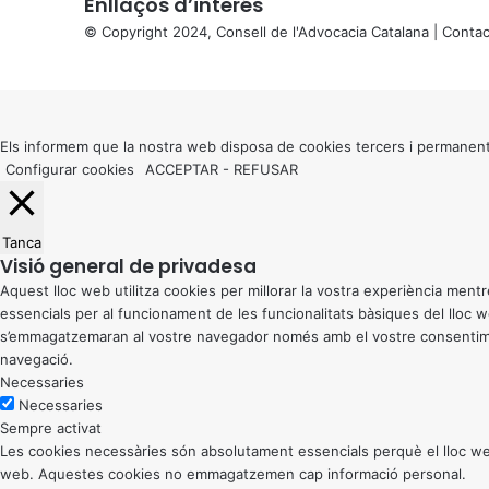
Enllaços d’interés
© Copyright 2024, Consell de l'Advocacia Catalana |
Contac
X
Back
to
top
button
Els informem que la nostra web disposa de cookies tercers i permanent
Configurar cookies
ACCEPTAR
-
REFUSAR
Tanca
Visió general de privadesa
Aquest lloc web utilitza cookies per millorar la vostra experiència me
essencials per al funcionament de les funcionalitats bàsiques del lloc
s’emmagatzemaran al vostre navegador només amb el vostre consentiment
navegació.
Necessaries
Necessaries
Sempre activat
Les cookies necessàries són absolutament essencials perquè el lloc web
web. Aquestes cookies no emmagatzemen cap informació personal.