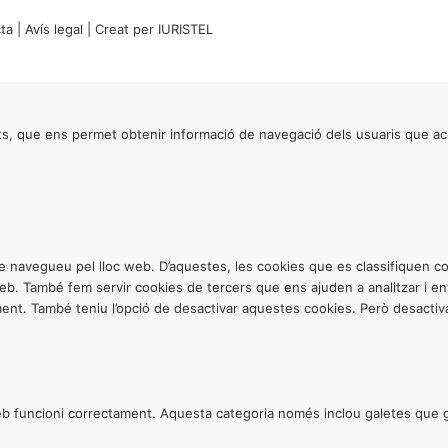
ta
|
Avís legal
| Creat per
IURISTEL
s, que ens permet obtenir informació de navegació dels usuaris que ac
ntre navegueu pel lloc web. D’aquestes, les cookies que es classifiquen
 web. També fem servir cookies de tercers que ens ajuden a analitzar i 
. També teniu l’opció de desactivar aquestes cookies. Però desactivar
 funcioni correctament. Aquesta categoria només inclou galetes que gar