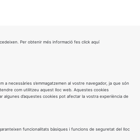
cedeixen. Per obtenir més informació fes click
aquí
 com a necessàries s’emmagatzemen al vostre navegador, ja que són
entendre com utilitzeu aquest lloc web. Aquestes cookies
 algunes d’aquestes cookies pot afectar la vostra experiència de
anteixen funcionalitats bàsiques i funcions de seguretat del lloc