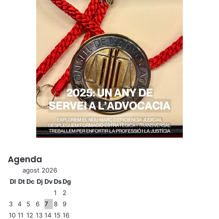
Agenda
agost 2026
Dl
Dt
Dc
Dj
Dv
Ds
Dg
1
2
3
4
5
6
7
8
9
10
11
12
13
14
15
16