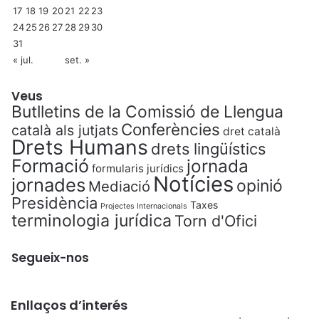
17
18
19
20
21
22
23
24
25
26
27
28
29
30
31
« jul.
set. »
Veus
Butlletins de la Comissió de Llengua
Conferències
català als jutjats
dret català
Drets Humans
drets lingüístics
Formació
jornada
formularis jurídics
Notícies
jornades
opinió
Mediació
Presidència
Taxes
Projectes Internacionals
terminologia jurídica
Torn d'Ofici
Segueix-nos
Enllaços d’interés