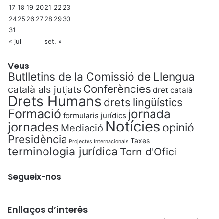
17
18
19
20
21
22
23
24
25
26
27
28
29
30
31
« jul.
set. »
Veus
Butlletins de la Comissió de Llengua
Conferències
català als jutjats
dret català
Drets Humans
drets lingüístics
Formació
jornada
formularis jurídics
Notícies
jornades
opinió
Mediació
Presidència
Taxes
Projectes Internacionals
terminologia jurídica
Torn d'Ofici
Segueix-nos
Enllaços d’interés