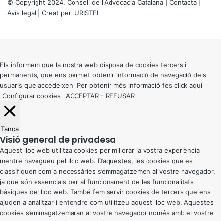
© Copyright 2024, Consell de l'Advocacia Catalana |
Contacta
|
Avís legal
| Creat per
IURISTEL
X
Back
to
top
button
Els informem que la nostra web disposa de cookies tercers i
permanents, que ens permet obtenir informació de navegació dels
usuaris que accedeixen. Per obtenir més informació fes click
aquí
Configurar cookies
ACCEPTAR
-
REFUSAR
Tanca
Visió general de privadesa
Aquest lloc web utilitza cookies per millorar la vostra experiència
mentre navegueu pel lloc web. D’aquestes, les cookies que es
classifiquen com a necessàries s’emmagatzemen al vostre navegador,
ja que són essencials per al funcionament de les funcionalitats
bàsiques del lloc web. També fem servir cookies de tercers que ens
ajuden a analitzar i entendre com utilitzeu aquest lloc web. Aquestes
cookies s’emmagatzemaran al vostre navegador només amb el vostre