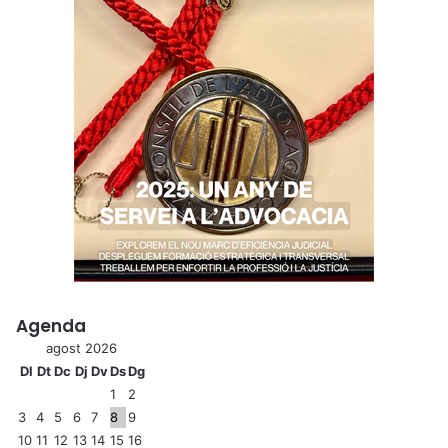
Agenda
agost 2026
Dl
Dt
Dc
Dj
Dv
Ds
Dg
1
2
3
4
5
6
7
8
9
10
11
12
13
14
15
16