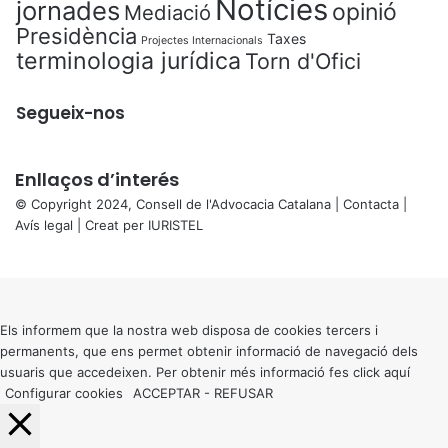
Notícies
jornades
opinió
Mediació
Presidència
Taxes
Projectes Internacionals
terminologia jurídica
Torn d'Ofici
Segueix-nos
Enllaços d’interés
© Copyright 2024, Consell de l'Advocacia Catalana |
Contacta
|
Avís legal
| Creat per
IURISTEL
X
Back
to
top
button
Els informem que la nostra web disposa de cookies tercers i
permanents, que ens permet obtenir informació de navegació dels
usuaris que accedeixen. Per obtenir més informació fes click
aquí
Configurar cookies
ACCEPTAR
-
REFUSAR