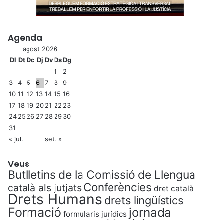
Agenda
agost 2026
Dl
Dt
Dc
Dj
Dv
Ds
Dg
1
2
3
4
5
6
7
8
9
10
11
12
13
14
15
16
17
18
19
20
21
22
23
24
25
26
27
28
29
30
31
« jul.
set. »
Veus
Butlletins de la Comissió de Llengua
Conferències
català als jutjats
dret català
Drets Humans
drets lingüístics
Formació
jornada
formularis jurídics