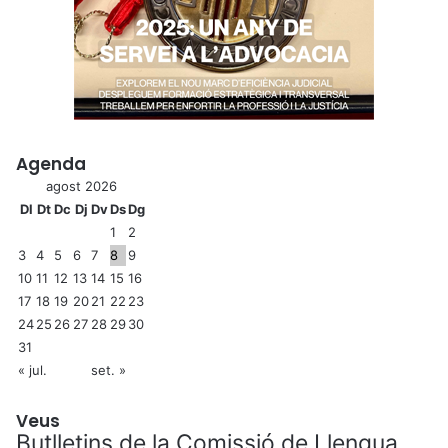
Agenda
agost 2026
Dl
Dt
Dc
Dj
Dv
Ds
Dg
1
2
3
4
5
6
7
8
9
10
11
12
13
14
15
16
17
18
19
20
21
22
23
24
25
26
27
28
29
30
31
« jul.
set. »
Veus
Butlletins de la Comissió de Llengua