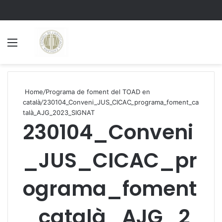
Menu
S
Home
/
Programa de foment del TOAD en
català
/
230104_Conveni_JUS_CICAC_programa_foment_ca
talà_AJG_2023_SIGNAT
230104_Conveni
_JUS_CICAC_pr
ograma_foment
_català_AJG_2