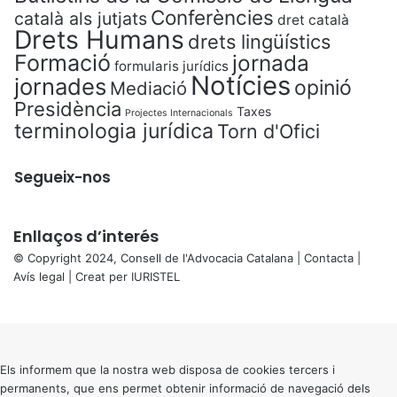
Conferències
català als jutjats
dret català
Drets Humans
drets lingüístics
Formació
jornada
formularis jurídics
Notícies
jornades
opinió
Mediació
Presidència
Taxes
Projectes Internacionals
terminologia jurídica
Torn d'Ofici
Segueix-nos
Enllaços d’interés
© Copyright 2024, Consell de l'Advocacia Catalana |
Contacta
|
Avís legal
| Creat per
IURISTEL
X
Back
to
top
button
Els informem que la nostra web disposa de cookies tercers i
permanents, que ens permet obtenir informació de navegació dels