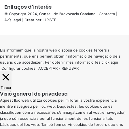
Enllaços d’interés
© Copyright 2024, Consell de l'Advocacia Catalana |
Contacta
|
Avís legal
| Creat per
IURISTEL
X
Back
to
top
button
Els informem que la nostra web disposa de cookies tercers i
permanents, que ens permet obtenir informació de navegació dels
usuaris que accedeixen. Per obtenir més informació fes click
aquí
Configurar cookies
ACCEPTAR
-
REFUSAR
Tanca
Visió general de privadesa
Aquest lloc web utilitza cookies per millorar la vostra experiència
mentre navegueu pel lloc web. D’aquestes, les cookies que es
classifiquen com a necessàries s’emmagatzemen al vostre navegador,
ja que són essencials per al funcionament de les funcionalitats
bàsiques del lloc web. També fem servir cookies de tercers que ens