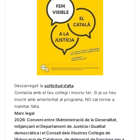
Descarrega’t la
sol·licitud d’alta
.
Contacta amb el teu col·legi i inscriu-te!. Si ja us heu
inscrit amb anterioritat al programa, NO cal tornar a
tramitar l’alta.
Marc legal
2026:
Conveni entre l’Administració de la Generalitat,
mitjançant el Departament de Justícia i Qualitat
democràtica i el Consell dels Il·lustres Col·legis de
l’Advocacia de Catalunya, de delegació de funcions per a