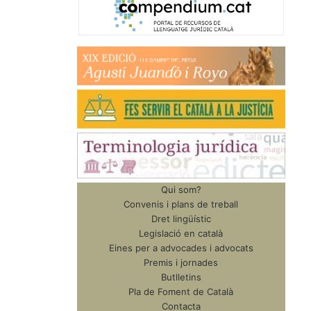
Qui som?
Convenis i plans de treball
Dret lingüístic
Legislació en català
Eines per a advocades i advocats
Premis i jornades
Butlletins
Pla de Foment de Català
Contacta