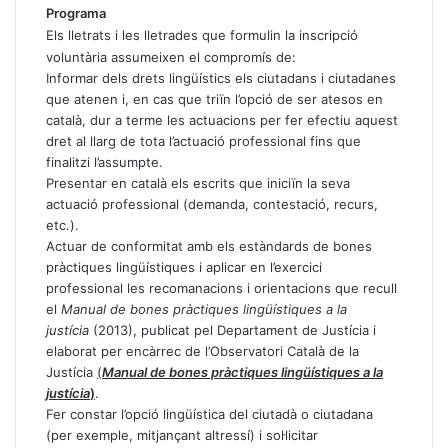
Programa
Els lletrats i les lletrades que formulin la inscripció
voluntària assumeixen el compromís de:
Informar dels drets lingüístics els ciutadans i ciutadanes
que atenen i, en cas que triïn l’opció de ser atesos en
català, dur a terme les actuacions per fer efectiu aquest
dret al llarg de tota l’actuació professional fins que
finalitzi l’assumpte.
Presentar en català els escrits que iniciïn la seva
actuació professional (demanda, contestació, recurs,
etc.).
Actuar de conformitat amb els estàndards de bones
pràctiques lingüístiques i aplicar en l’exercici
professional les recomanacions i orientacions que recull
el
Manual de bones pràctiques lingüístiques a la
justícia
(2013), publicat pel Departament de Justícia i
elaborat per encàrrec de l’Observatori Català de la
Justícia
(
Manual de bones pràctiques lingüístiques a la
justícia
)
.
Fer constar l’opció lingüística del ciutadà o ciutadana
(per exemple, mitjançant altressí) i sol·licitar