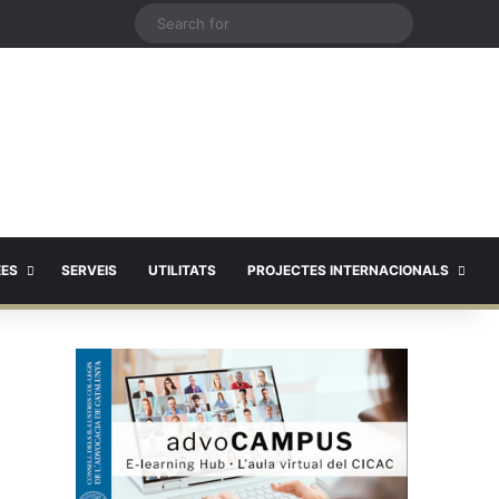
X
Search
for
EES
SERVEIS
UTILITATS
PROJECTES INTERNACIONALS