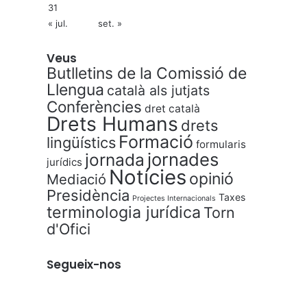
31
« jul.
set. »
Veus
Butlletins de la Comissió de
Llengua
català als jutjats
Conferències
dret català
Drets Humans
drets
Formació
lingüístics
formularis
jornades
jornada
jurídics
Notícies
opinió
Mediació
Presidència
Taxes
Projectes Internacionals
terminologia jurídica
Torn
d'Ofici
Segueix-nos