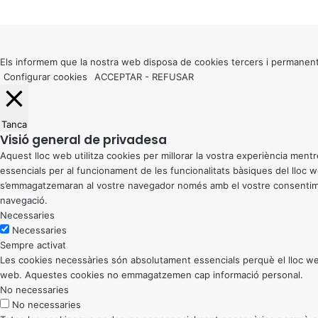
X
Back
to
top
button
Els informem que la nostra web disposa de cookies tercers i permanent
Configurar cookies
ACCEPTAR
-
REFUSAR
Tanca
Visió general de privadesa
Aquest lloc web utilitza cookies per millorar la vostra experiència me
essencials per al funcionament de les funcionalitats bàsiques del lloc
s’emmagatzemaran al vostre navegador només amb el vostre consentiment
navegació.
Necessaries
Necessaries
Sempre activat
Les cookies necessàries són absolutament essencials perquè el lloc web
web. Aquestes cookies no emmagatzemen cap informació personal.
No necessaries
No necessaries