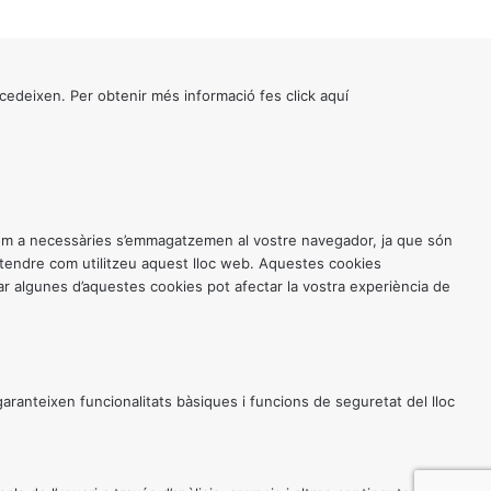
cedeixen. Per obtenir més informació fes click
aquí
 com a necessàries s’emmagatzemen al vostre navegador, ja que són
entendre com utilitzeu aquest lloc web. Aquestes cookies
 algunes d’aquestes cookies pot afectar la vostra experiència de
anteixen funcionalitats bàsiques i funcions de seguretat del lloc