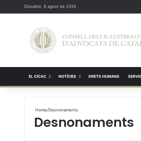
Dissabte, 8 agost de 2026
EL CICAC
NOTÍCIES
DRETS HUMANS
SERVEI
Home
/
Desnonaments
Desnonaments