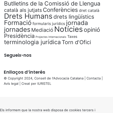
Butlletins de la Comissió de Llengua
Conferències
català als jutjats
dret català
Drets Humans
drets lingüístics
Formació
jornada
formularis jurídics
Notícies
jornades
opinió
Mediació
Presidència
Taxes
Projectes Internacionals
terminologia jurídica
Torn d'Ofici
Segueix-nos
Enllaços d’interés
© Copyright 2024, Consell de l'Advocacia Catalana |
Contacta
|
Avís legal
| Creat per
IURISTEL
X
Back
to
top
button
Els informem que la nostra web disposa de cookies tercers i