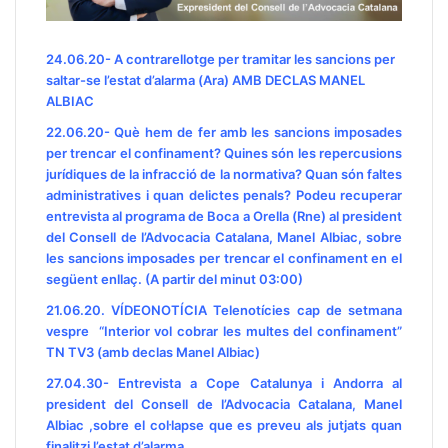
24.06.20- A contrarellotge per tramitar les sancions per
saltar-se l’estat d’alarma (Ara) AMB DECLAS MANEL
ALBIAC
22.06.20- Què hem de fer amb les sancions imposades
per trencar el confinament? Quines són les repercusions
jurídiques de la infracció de la normativa? Quan són faltes
administratives i quan delictes penals?
Podeu recuperar
entrevista al programa de Boca a Orella (Rne) al president
del Consell de l’Advocacia Catalana, Manel Albiac, sobre
les sancions imposades per trencar el confinament en el
següent enllaç. (A partir del minut 03:00)
21.06.20.
VÍDEONOTÍCIA
Telenotícies cap de setmana
vespre “Interior vol cobrar les multes del confinament”
TN TV3 (amb declas Manel Albiac)
27.04.30- Entrevista a Cope Catalunya i Andorra al
president del Consell de l’Advocacia Catalana, Manel
Albiac ,sobre el col·lapse que es preveu als jutjats quan
finalitzi l’estat d’alarma