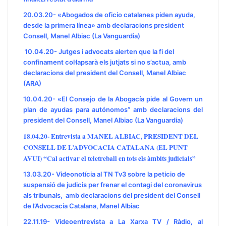
20.03.20- «Abogados de oficio catalanes piden ayuda,
desde la primera línea» amb declaracions president
Consell, Manel Albiac (La Vanguardia)
10.04.20- Jutges i advocats alerten que la fi del
confinament col·lapsarà els jutjats si no s’actua, amb
declaracions del president del Consell, Manel Albiac
(ARA)
10.04.20- «El Consejo de la Abogacía pide al Govern un
plan de ayudas para autónomos”
amb declaracions del
president del Consell, Manel Albiac (La Vanguardia)
18.04.20- Entrevista a MANEL ALBIAC, PRESIDENT DEL
CONSELL DE L’ADVOCACIA CATALANA (EL PUNT
AVUI)
“Cal activar el teletreball en tots els àmbits judicials”
13.03.20-
Videonotícia al TN Tv3 sobre la peticio de
suspensió de judicis per frenar el contagi del coronavirus
als tribunals, amb declaracions del president del Consell
de l’Advocacia Catalana, Manel Albiac
22.11.19- Videoentrevista a La Xarxa TV / Ràdio, al