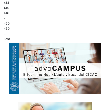
414
415
416
»
420
430
...
Last