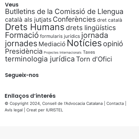
Veus
Butlletins de la Comissió de Llengua
Conferències
català als jutjats
dret català
Drets Humans
drets lingüístics
Formació
jornada
formularis jurídics
Notícies
jornades
opinió
Mediació
Presidència
Taxes
Projectes Internacionals
terminologia jurídica
Torn d'Ofici
Segueix-nos
Enllaços d’interés
© Copyright 2024, Consell de l'Advocacia Catalana |
Contacta
|
Avís legal
| Creat per
IURISTEL
X
Back
to
top