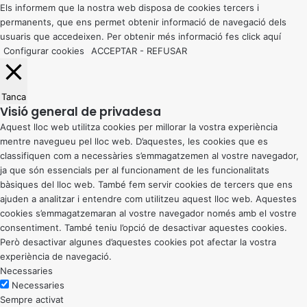
button
Els informem que la nostra web disposa de cookies tercers i
permanents, que ens permet obtenir informació de navegació dels
usuaris que accedeixen. Per obtenir més informació fes click
aquí
Configurar cookies
ACCEPTAR
-
REFUSAR
Tanca
Visió general de privadesa
Aquest lloc web utilitza cookies per millorar la vostra experiència
mentre navegueu pel lloc web. D’aquestes, les cookies que es
classifiquen com a necessàries s’emmagatzemen al vostre navegador,
ja que són essencials per al funcionament de les funcionalitats
bàsiques del lloc web. També fem servir cookies de tercers que ens
ajuden a analitzar i entendre com utilitzeu aquest lloc web. Aquestes
cookies s’emmagatzemaran al vostre navegador només amb el vostre
consentiment. També teniu l’opció de desactivar aquestes cookies.
Però desactivar algunes d’aquestes cookies pot afectar la vostra
experiència de navegació.
Necessaries
Necessaries
Sempre activat