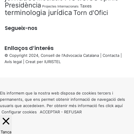
Presidència
Taxes
Projectes Internacionals
terminologia jurídica
Torn d'Ofici
Segueix-nos
Enllaços d’interés
© Copyright 2024, Consell de l'Advocacia Catalana |
Contacta
|
Avís legal
| Creat per
IURISTEL
X
Back
to
top
button
Els informem que la nostra web disposa de cookies tercers i
permanents, que ens permet obtenir informació de navegació dels
usuaris que accedeixen. Per obtenir més informació fes click
aquí
Configurar cookies
ACCEPTAR
-
REFUSAR
Tanca