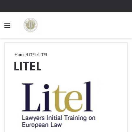
Menu
S
Home
/
LITEL
/
LITEL
LITEL