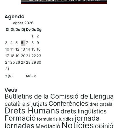
Agenda
agost 2026
Dl
Dt
Dc
Dj
Dv
Ds
Dg
1
2
3
4
5
6
7
8
9
10
11
12
13
14
15
16
17
18
19
20
21
22
23
24
25
26
27
28
29
30
31
« jul.
set. »
Veus
Butlletins de la Comissió de Llengua
Conferències
català als jutjats
dret català
Drets Humans
drets lingüístics
Formació
jornada
formularis jurídics
Notícies
jornades
opinió
Mediació