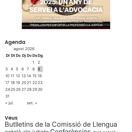
Agenda
agost 2026
Dl
Dt
Dc
Dj
Dv
Ds
Dg
1
2
3
4
5
6
7
8
9
10
11
12
13
14
15
16
17
18
19
20
21
22
23
24
25
26
27
28
29
30
31
« jul.
set. »
Veus
Butlletins de la Comissió de Llengua
Conferències