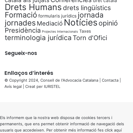
català als jutjats
dret català
Drets Humans
drets lingüístics
Formació
jornada
formularis jurídics
Notícies
jornades
opinió
Mediació
Presidència
Taxes
Projectes Internacionals
terminologia jurídica
Torn d'Ofici
Segueix-nos
Enllaços d’interés
© Copyright 2024, Consell de l'Advocacia Catalana |
Contacta
|
Avís legal
| Creat per
IURISTEL
X
Back
to
top
button
Els informem que la nostra web disposa de cookies tercers i
permanents, que ens permet obtenir informació de navegació dels
usuaris que accedeixen. Per obtenir més informació fes click
aquí