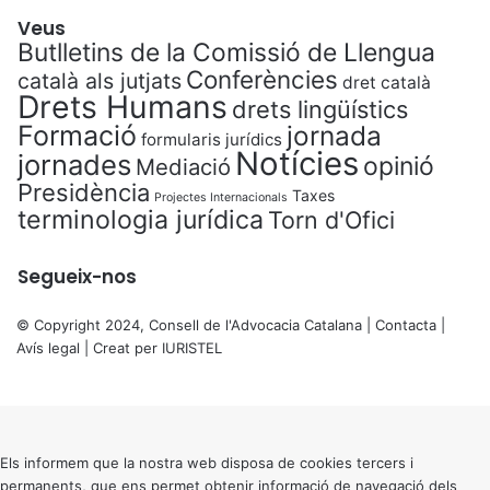
Veus
Butlletins de la Comissió de Llengua
Conferències
català als jutjats
dret català
Drets Humans
drets lingüístics
Formació
jornada
formularis jurídics
Notícies
jornades
opinió
Mediació
Presidència
Taxes
Projectes Internacionals
terminologia jurídica
Torn d'Ofici
Segueix-nos
© Copyright 2024, Consell de l'Advocacia Catalana |
Contacta
|
Avís legal
| Creat per
IURISTEL
X
Back
to
top
button
Els informem que la nostra web disposa de cookies tercers i
permanents, que ens permet obtenir informació de navegació dels