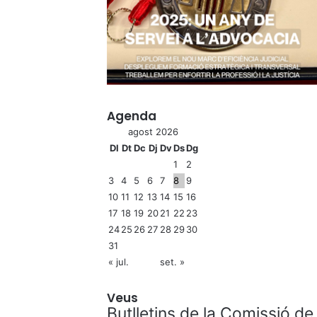
Agenda
agost 2026
Dl
Dt
Dc
Dj
Dv
Ds
Dg
1
2
3
4
5
6
7
8
9
10
11
12
13
14
15
16
17
18
19
20
21
22
23
24
25
26
27
28
29
30
31
« jul.
set. »
Veus
Butlletins de la Comissió de