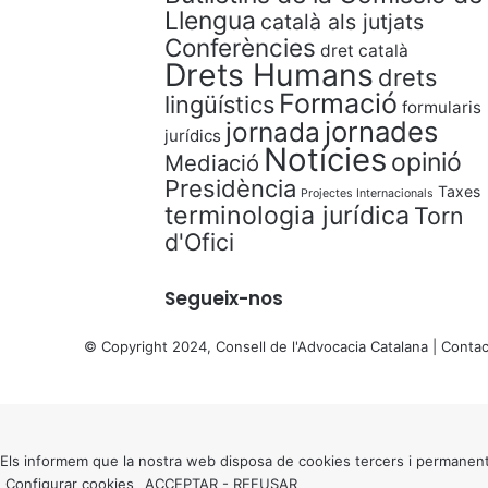
Llengua
català als jutjats
Conferències
dret català
Drets Humans
drets
Formació
lingüístics
formularis
jornades
jornada
jurídics
Notícies
opinió
Mediació
Presidència
Taxes
Projectes Internacionals
terminologia jurídica
Torn
d'Ofici
Segueix-nos
© Copyright 2024, Consell de l'Advocacia Catalana |
Contac
X
Back
to
top
button
Els informem que la nostra web disposa de cookies tercers i permanent
Configurar cookies
ACCEPTAR
-
REFUSAR