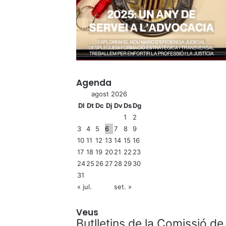
Agenda
agost 2026
Dl
Dt
Dc
Dj
Dv
Ds
Dg
1
2
3
4
5
6
7
8
9
10
11
12
13
14
15
16
17
18
19
20
21
22
23
24
25
26
27
28
29
30
31
« jul.
set. »
Veus
Butlletins de la Comissió de