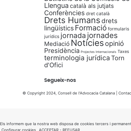
Llengua
català als jutjats
Conferències
dret català
Drets Humans
drets
Formació
lingüístics
formularis
jornades
jornada
jurídics
Notícies
opinió
Mediació
Presidència
Taxes
Projectes Internacionals
terminologia jurídica
Torn
d'Ofici
Segueix-nos
© Copyright 2024, Consell de l'Advocacia Catalana |
Contac
X
Back
to
top
button
Els informem que la nostra web disposa de cookies tercers i permanent
Configurar cookies
ACCEPTAR
-
REFUSAR