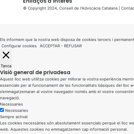
Enllaços d’interés
© Copyright 2024, Consell de l'Advocacia Catalana |
Contac
X
Back
to
top
button
Els informem que la nostra web disposa de cookies tercers i permanent
Configurar cookies
ACCEPTAR
-
REFUSAR
Tanca
Visió general de privadesa
Aquest lloc web utilitza cookies per millorar la vostra experiència me
essencials per al funcionament de les funcionalitats bàsiques del lloc
s’emmagatzemaran al vostre navegador només amb el vostre consentiment
navegació.
Necessaries
Necessaries
Sempre activat
Les cookies necessàries són absolutament essencials perquè el lloc web
web. Aquestes cookies no emmagatzemen cap informació personal.