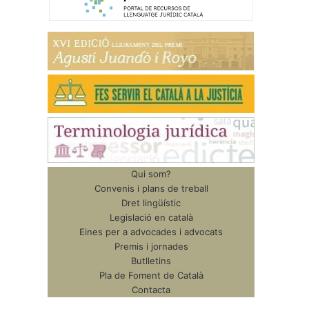
Qui som?
Convenis i plans de treball
Dret lingüístic
Legislació en català
Eines per a advocades i advocats
Premis i jornades
Butlletins
Pla de Foment de Català
Contacta