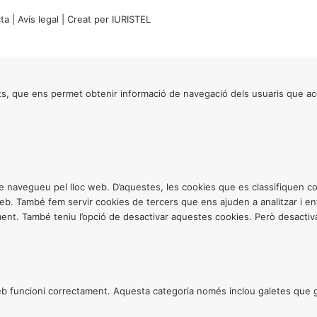
ta
|
Avís legal
| Creat per
IURISTEL
s, que ens permet obtenir informació de navegació dels usuaris que ac
ntre navegueu pel lloc web. D’aquestes, les cookies que es classifiquen
 web. També fem servir cookies de tercers que ens ajuden a analitzar i 
. També teniu l’opció de desactivar aquestes cookies. Però desactivar
 funcioni correctament. Aquesta categoria només inclou galetes que gar