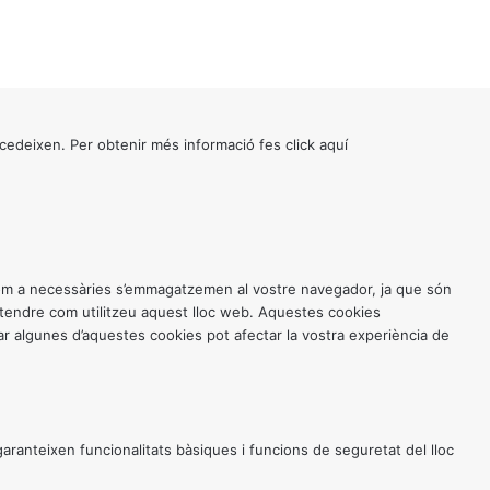
cedeixen. Per obtenir més informació fes click
aquí
 com a necessàries s’emmagatzemen al vostre navegador, ja que són
entendre com utilitzeu aquest lloc web. Aquestes cookies
 algunes d’aquestes cookies pot afectar la vostra experiència de
anteixen funcionalitats bàsiques i funcions de seguretat del lloc