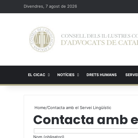
Divendres, 7 agost de 2026
EL CICAC
NOTÍCIES
DRETS HUMANS
SERVEI
Home
/
Contacta amb el Servei Lingüístic
Contacta amb el
Nom (obligatori)