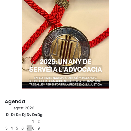
Agenda
agost 2026
Dl
Dt
Dc
Dj
Dv
Ds
Dg
1
2
3
4
5
6
7
8
9