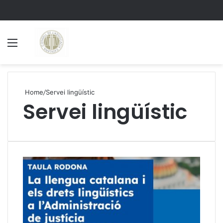
Menu
S
Home
/
Servei lingüístic
Servei lingüístic