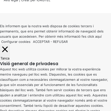
Avís legal
| Creat per
IURISTEL
X
Back
to
top
button
Els informem que la nostra web disposa de cookies tercers i
permanents, que ens permet obtenir informació de navegació dels
usuaris que accedeixen. Per obtenir més informació fes click
aquí
Configurar cookies
ACCEPTAR
-
REFUSAR
Tanca
Visió general de privadesa
Aquest lloc web utilitza cookies per millorar la vostra experiència
mentre navegueu pel lloc web. D’aquestes, les cookies que es
classifiquen com a necessàries s’emmagatzemen al vostre navegador,
ja que són essencials per al funcionament de les funcionalitats
bàsiques del lloc web. També fem servir cookies de tercers que ens
ajuden a analitzar i entendre com utilitzeu aquest lloc web. Aquestes
cookies s’emmagatzemaran al vostre navegador només amb el vostre
consentiment. També teniu l’opció de desactivar aquestes cookies.
Però desactivar algunes d’aquestes cookies pot afectar la vostra