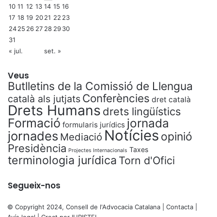
10
11
12
13
14
15
16
17
18
19
20
21
22
23
24
25
26
27
28
29
30
31
« jul.
set. »
Veus
Butlletins de la Comissió de Llengua
Conferències
català als jutjats
dret català
Drets Humans
drets lingüístics
Formació
jornada
formularis jurídics
Notícies
jornades
opinió
Mediació
Presidència
Taxes
Projectes Internacionals
terminologia jurídica
Torn d'Ofici
Segueix-nos
© Copyright 2024, Consell de l'Advocacia Catalana |
Contacta
|