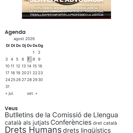
Agenda
agost 2026
Dl
Dt
Dc
Dj
Dv
Ds
Dg
1
2
3
4
5
6
7
8
9
10
11
12
13
14
15
16
17
18
19
20
21
22
23
24
25
26
27
28
29
30
31
« jul.
set. »
Veus
Butlletins de la Comissió de Llengua
Conferències
català als jutjats
dret català
Drets Humans
drets lingüístics