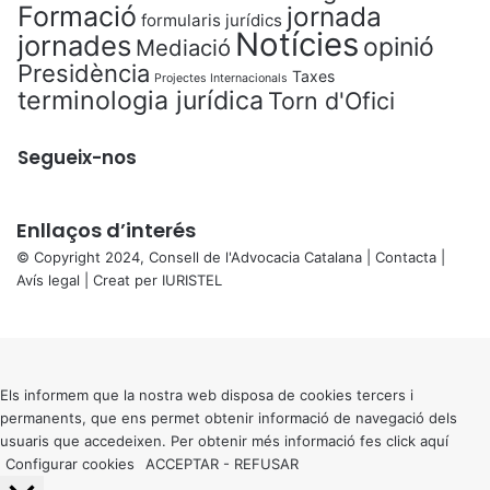
Formació
jornada
formularis jurídics
Notícies
jornades
opinió
Mediació
Presidència
Taxes
Projectes Internacionals
terminologia jurídica
Torn d'Ofici
Segueix-nos
Enllaços d’interés
© Copyright 2024, Consell de l'Advocacia Catalana |
Contacta
|
Avís legal
| Creat per
IURISTEL
X
Back
to
top
button
Els informem que la nostra web disposa de cookies tercers i
permanents, que ens permet obtenir informació de navegació dels
usuaris que accedeixen. Per obtenir més informació fes click
aquí
Configurar cookies
ACCEPTAR
-
REFUSAR