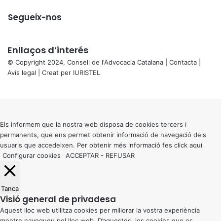
Segueix-nos
Enllaços d’interés
© Copyright 2024, Consell de l'Advocacia Catalana |
Contacta
|
Avís legal
| Creat per
IURISTEL
X
Back
to
top
button
Els informem que la nostra web disposa de cookies tercers i
permanents, que ens permet obtenir informació de navegació dels
usuaris que accedeixen. Per obtenir més informació fes click
aquí
Configurar cookies
ACCEPTAR
-
REFUSAR
Tanca
Visió general de privadesa
Aquest lloc web utilitza cookies per millorar la vostra experiència
mentre navegueu pel lloc web. D’aquestes, les cookies que es