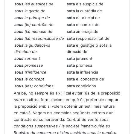
sous
les auspices de
sota
els auspicis de
sous
la garde de
sota
la custòdia de
sous
le principe de
sota
el principi de
sous
(le) contrôle de
sota
el control de
sous
(la) menace de
sota
amenaça de
sous
(la) responsabilité de
sota
responsabilitat de
sous
la guidance/la
sota
el guiatge o sota la
direction de
direcció de
sous
serment
sota
jurament
sous
promesse
sota
promesa
sous
(l’)influence
sota
la influència
sous
le concept
sota
el concepte de
sous
(les) conditions
sota
condicions
Ara bé, no sempre és així, i cal evitar l’ús de la preposició
sota
en altres formulacions en què és preferible emprar
la preposició
amb
si volem obtenir un estil més natural
en català. Vegem els exemples següents extrets d’un
contracte de compravenda:
Contrat de vente sous
conditions suspensives / la société immatriculée au
Registre du commerce et des sociétés sous le numéro.