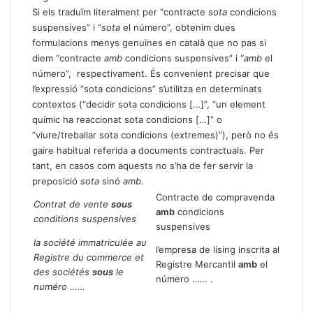
Si els traduïm literalment per “contracte
sota
condicions
suspensives” i “
sota
el número”, obtenim dues
formulacions menys genuïnes en català que no pas si
diem “contracte
amb
condicions suspensives” i “
amb
el
número”, respectivament. És convenient precisar que
l’expressió “sota condicions” s’utilitza en determinats
contextos (“decidir sota condicions […]”, “un element
químic ha reaccionat sota condicions […]” o
“viure/treballar sota condicions (extremes)”), però no és
gaire habitual referida a documents contractuals. Per
tant, en casos com aquests no s’ha de fer servir la
preposició
sota
sinó
amb
.
Contracte de compravenda
Contrat de vente
sous
amb
condicions
conditions suspensives
suspensives
la société immatriculée au
l’empresa de lísing inscrita al
Registre du commerce et
Registre Mercantil
amb
el
des sociétés
sous
le
número …… .
numéro ……