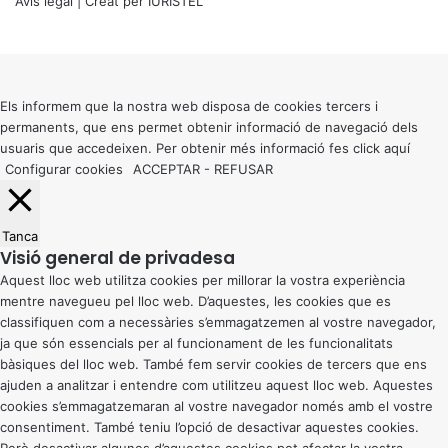
Avís legal
| Creat per
IURISTEL
X
Back
to
top
button
Els informem que la nostra web disposa de cookies tercers i
permanents, que ens permet obtenir informació de navegació dels
usuaris que accedeixen. Per obtenir més informació fes click
aquí
Configurar cookies
ACCEPTAR
-
REFUSAR
Tanca
Visió general de privadesa
Aquest lloc web utilitza cookies per millorar la vostra experiència
mentre navegueu pel lloc web. D’aquestes, les cookies que es
classifiquen com a necessàries s’emmagatzemen al vostre navegador,
ja que són essencials per al funcionament de les funcionalitats
bàsiques del lloc web. També fem servir cookies de tercers que ens
ajuden a analitzar i entendre com utilitzeu aquest lloc web. Aquestes
cookies s’emmagatzemaran al vostre navegador només amb el vostre
consentiment. També teniu l’opció de desactivar aquestes cookies.
Però desactivar algunes d’aquestes cookies pot afectar la vostra