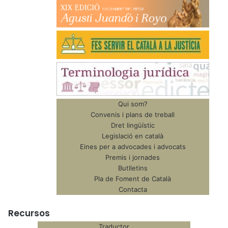
Qui som?
Convenis i plans de treball
Dret lingüístic
Legislació en català
Eines per a advocades i advocats
Premis i jornades
Butlletins
Pla de Foment de Català
Contacta
Recursos
Traductor