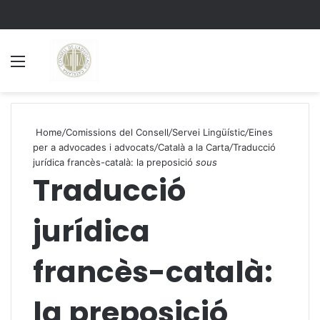
Menu
S
Home
/
Comissions del Consell
/
Servei Lingüístic
/
Eines
per a advocades i advocats
/
Català a la Carta
/
Traducció
jurídica francès-català: la preposició
sous
Traducció
jurídica
francès-català:
la preposició