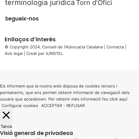
terminologia jurídica
Torn d'Ofici
Segueix-nos
Enllaços d’interés
© Copyright 2024, Consell de l'Advocacia Catalana |
Contacta
|
Avís legal
| Creat per
IURISTEL
X
Back
to
top
button
Els informem que la nostra web disposa de cookies tercers i
permanents, que ens permet obtenir informació de navegació dels
usuaris que accedeixen. Per obtenir més informació fes click
aquí
Configurar cookies
ACCEPTAR
-
REFUSAR
Tanca
Visió general de privadesa