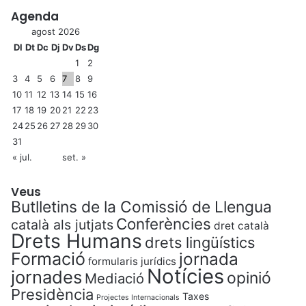
Agenda
agost 2026
Dl
Dt
Dc
Dj
Dv
Ds
Dg
1
2
3
4
5
6
7
8
9
10
11
12
13
14
15
16
17
18
19
20
21
22
23
24
25
26
27
28
29
30
31
« jul.
set. »
Veus
Butlletins de la Comissió de Llengua
Conferències
català als jutjats
dret català
Drets Humans
drets lingüístics
Formació
jornada
formularis jurídics
Notícies
jornades
opinió
Mediació
Presidència
Taxes
Projectes Internacionals