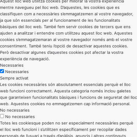
Aquest lloc web utilitza cookies per millorar la vostra experiència
mentre navegueu pel lloc web. D’aquestes, les cookies que es
classifiquen com a necessàries s’emmagatzemen al vostre navegador,
ja que són essencials per al funcionament de les funcionalitats
bàsiques del lloc web. També fem servir cookies de tercers que ens
ajuden a analitzar i entendre com utilitzeu aquest lloc web. Aquestes
cookies s’emmagatzemaran al vostre navegador només amb el vostre
consentiment. També teniu l’opció de desactivar aquestes cookies.
Però desactivar algunes d’aquestes cookies pot afectar la vostra
experiència de navegació.
Necessaries
Necessaries
Sempre activat
Les cookies necessàries són absolutament essencials perquè el lloc
web funcioni correctament. Aquesta categoria només inclou galetes
que garanteixen funcionalitats bàsiques i funcions de seguretat del lloc
web. Aquestes cookies no emmagatzemen cap informació personal.
No necessaries
No necessaries
Totes les cookiesque poden no ser especialment necessàries perquè
el lloc web funcioni i s’utilitzen específicament per recopilar dades
personals de l’usuari a través d’anàlisis, anuncis i altres continguts