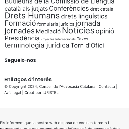
Butlletins de la Comissió de Llengua
Conferències
català als jutjats
dret català
Drets Humans
drets lingüístics
Formació
jornada
formularis jurídics
Notícies
jornades
opinió
Mediació
Presidència
Taxes
Projectes Internacionals
terminologia jurídica
Torn d'Ofici
Segueix-nos
Enllaços d’interés
© Copyright 2024, Consell de l'Advocacia Catalana |
Contacta
|
Avís legal
| Creat per
IURISTEL
X
Back
to
top
button
Els informem que la nostra web disposa de cookies tercers i
permanents, que ens permet obtenir informació de navegació dels