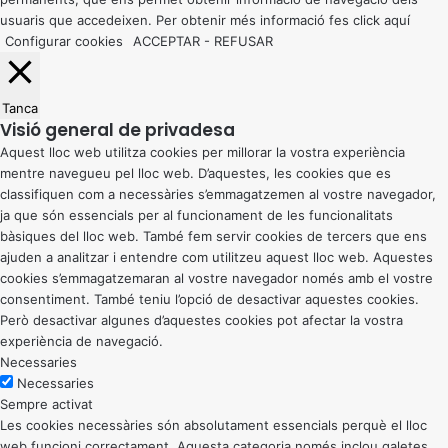
usuaris que accedeixen. Per obtenir més informació fes click
aquí
Configurar cookies
ACCEPTAR
-
REFUSAR
Tanca
Visió general de privadesa
Aquest lloc web utilitza cookies per millorar la vostra experiència
mentre navegueu pel lloc web. D’aquestes, les cookies que es
classifiquen com a necessàries s’emmagatzemen al vostre navegador,
ja que són essencials per al funcionament de les funcionalitats
bàsiques del lloc web. També fem servir cookies de tercers que ens
ajuden a analitzar i entendre com utilitzeu aquest lloc web. Aquestes
cookies s’emmagatzemaran al vostre navegador només amb el vostre
consentiment. També teniu l’opció de desactivar aquestes cookies.
Però desactivar algunes d’aquestes cookies pot afectar la vostra
experiència de navegació.
Necessaries
Necessaries
Sempre activat
Les cookies necessàries són absolutament essencials perquè el lloc
web funcioni correctament. Aquesta categoria només inclou galetes