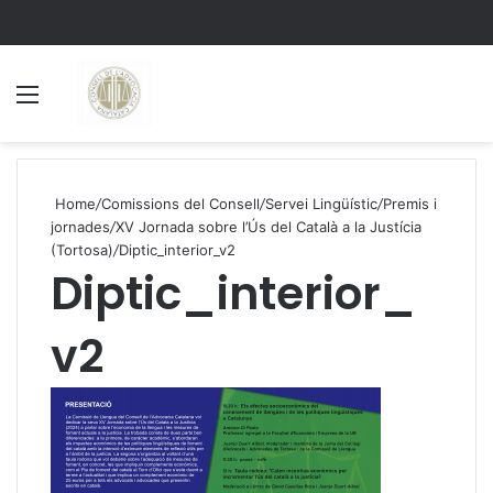
Menu
S
Home
/
Comissions del Consell
/
Servei Lingüístic
/
Premis i
jornades
/
XV Jornada sobre l’Ús del Català a la Justícia
(Tortosa)
/
Diptic_interior_v2
Diptic_interior_
v2