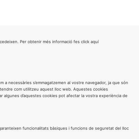
cedeixen. Per obtenir més informació fes click
aquí
 com a necessàries s’emmagatzemen al vostre navegador, ja que són
entendre com utilitzeu aquest lloc web. Aquestes cookies
 algunes d’aquestes cookies pot afectar la vostra experiència de
anteixen funcionalitats bàsiques i funcions de seguretat del lloc