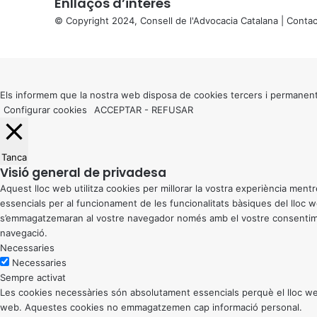
Enllaços d’interés
© Copyright 2024, Consell de l'Advocacia Catalana |
Contac
X
Back
to
top
button
Els informem que la nostra web disposa de cookies tercers i permanent
Configurar cookies
ACCEPTAR
-
REFUSAR
Tanca
Visió general de privadesa
Aquest lloc web utilitza cookies per millorar la vostra experiència me
essencials per al funcionament de les funcionalitats bàsiques del lloc
s’emmagatzemaran al vostre navegador només amb el vostre consentiment
navegació.
Necessaries
Necessaries
Sempre activat
Les cookies necessàries són absolutament essencials perquè el lloc web
web. Aquestes cookies no emmagatzemen cap informació personal.