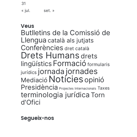
31
« jul.
set. »
Veus
Butlletins de la Comissió de
Llengua
català als jutjats
Conferències
dret català
Drets Humans
drets
Formació
lingüístics
formularis
jornades
jornada
jurídics
Notícies
opinió
Mediació
Presidència
Taxes
Projectes Internacionals
terminologia jurídica
Torn
d'Ofici
Segueix-nos