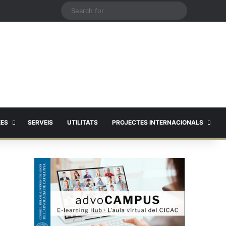
X
Search
for
EES
SERVEIS
UTILITATS
PROJECTES INTERNACIONALS