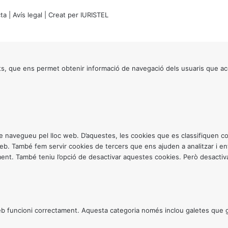
ta
|
Avís legal
| Creat per
IURISTEL
s, que ens permet obtenir informació de navegació dels usuaris que ac
ntre navegueu pel lloc web. D’aquestes, les cookies que es classifiquen
 web. També fem servir cookies de tercers que ens ajuden a analitzar i 
. També teniu l’opció de desactivar aquestes cookies. Però desactivar
 funcioni correctament. Aquesta categoria només inclou galetes que gar