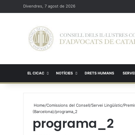
Divendres, 7 agost de 2026
EL CICAC
NOTÍCIES
DRETS HUMANS
SERVEI
Home
/
Comissions del Consell
/
Servei Lingüístic
/
Premis
(Barcelona)
/
programa_2
programa_2