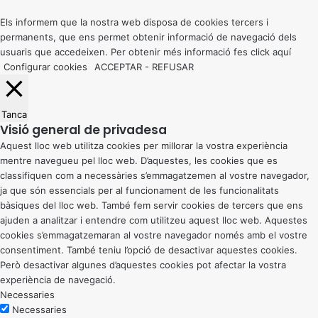
top
button
Els informem que la nostra web disposa de cookies tercers i
permanents, que ens permet obtenir informació de navegació dels
usuaris que accedeixen. Per obtenir més informació fes click
aquí
Configurar cookies
ACCEPTAR
-
REFUSAR
Tanca
Visió general de privadesa
Aquest lloc web utilitza cookies per millorar la vostra experiència
mentre navegueu pel lloc web. D’aquestes, les cookies que es
classifiquen com a necessàries s’emmagatzemen al vostre navegador,
ja que són essencials per al funcionament de les funcionalitats
bàsiques del lloc web. També fem servir cookies de tercers que ens
ajuden a analitzar i entendre com utilitzeu aquest lloc web. Aquestes
cookies s’emmagatzemaran al vostre navegador només amb el vostre
consentiment. També teniu l’opció de desactivar aquestes cookies.
Però desactivar algunes d’aquestes cookies pot afectar la vostra
experiència de navegació.
Necessaries
Necessaries