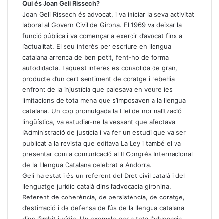
Qui és Joan Geli Rissech?
Joan Geli Rissech és advocat, i va iniciar la seva activitat
laboral al Govern Civil de Girona. El 1969 va deixar la
funció pública i va començar a exercir d’avocat fins a
l’actualitat. El seu interès per escriure en llengua
catalana arrenca de ben petit, fent-ho de forma
autodidacta. I aquest interès es consolida de gran,
producte d’un cert sentiment de coratge i rebel·lia
enfront de la injustícia que palesava en veure les
limitacions de tota mena que s’imposaven a la llengua
catalana. Un cop promulgada la Llei de normalització
lingüística, va estudiar-ne la vessant que afectava
l’Administració de justícia i va fer un estudi que va ser
publicat a la revista que editava La Ley i també el va
presentar com a comunicació al II Congrés Internacional
de la Llengua Catalana celebrat a Andorra.
Geli ha estat i és un referent del Dret civil català i del
llenguatge jurídic català dins l’advocacia gironina.
Referent de coherència, de persistència, de coratge,
d’estimació i de defensa de l’ús de la llengua catalana
dins l’àmbit jurídic. Un exemple per a tota l’advocacia