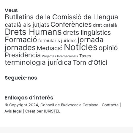
Veus
Butlletins de la Comissió de Llengua
Conferències
català als jutjats
dret català
Drets Humans
drets lingüístics
Formació
jornada
formularis jurídics
Notícies
jornades
opinió
Mediació
Presidència
Taxes
Projectes Internacionals
terminologia jurídica
Torn d'Ofici
Segueix-nos
Enllaços d’interés
© Copyright 2024, Consell de l'Advocacia Catalana |
Contacta
|
Avís legal
| Creat per
IURISTEL
X
Back
to