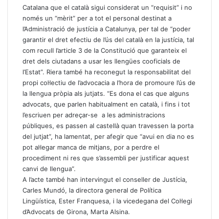
Catalana que el català sigui considerat un “requisit” i no
només un “mèrit” per a tot el personal destinat a
l’Administració de justícia a Catalunya, per tal de “poder
garantir el dret efectiu de l’ús del català en la justícia, tal
com recull l’article 3 de la Constitució que garanteix el
dret dels ciutadans a usar les llengües cooficials de
l’Estat”. Riera també ha reconegut la responsabilitat del
propi col·lectiu de l’advocacia a l’hora de promoure l’ús de
la llengua pròpia als jutjats. “Es dona el cas que alguns
advocats, que parlen habitualment en català, i fins i tot
l’escriuen per adreçar-se a les administracions
públiques, es passen al castellà quan travessen la porta
del jutjat”, ha lamentat, per afegir que “avui en dia no es
pot al·legar manca de mitjans, por a perdre el
procediment ni res que s’assembli per justificar aquest
canvi de llengua”.
A l’acte també han intervingut el conseller de Justícia,
Carles Mundó, la directora general de Política
Lingüística, Ester Franquesa, i la vicedegana del Col·legi
d’Advocats de Girona, Marta Alsina.