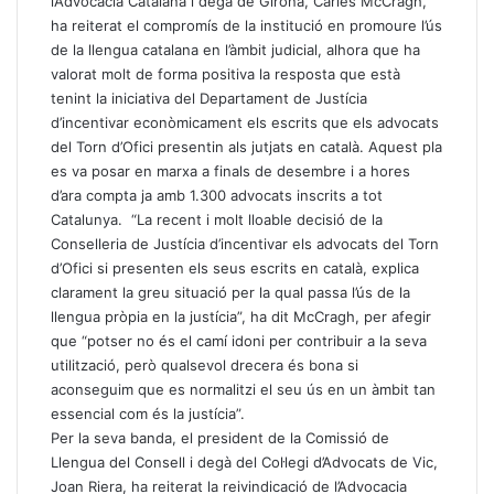
l’Advocacia Catalana i degà de Girona, Carles McCragh,
ha reiterat el compromís de la institució en promoure l’ús
de la llengua catalana en l’àmbit judicial, alhora que ha
valorat molt de forma positiva la resposta que està
tenint la iniciativa del Departament de Justícia
d’incentivar econòmicament els escrits que els advocats
del Torn d’Ofici presentin als jutjats en català. Aquest pla
es va posar en marxa a finals de desembre i a hores
d’ara compta ja amb 1.300 advocats inscrits a tot
Catalunya. “La recent i molt lloable decisió de la
Conselleria de Justícia d’incentivar els advocats del Torn
d’Ofici si presenten els seus escrits en català, explica
clarament la greu situació per la qual passa l’ús de la
llengua pròpia en la justícia”, ha dit McCragh, per afegir
que “potser no és el camí idoni per contribuir a la seva
utilització, però qualsevol drecera és bona si
aconseguim que es normalitzi el seu ús en un àmbit tan
essencial com és la justícia”.
Per la seva banda, el president de la Comissió de
Llengua del Consell i degà del Col·legi d’Advocats de Vic,
Joan Riera, ha reiterat la reivindicació de l’Advocacia