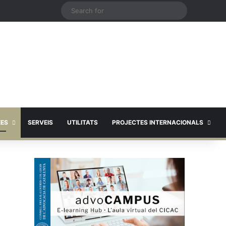
X
Search
for
EES
SERVEIS
UTILITATS
PROJECTES INTERNACIONALS