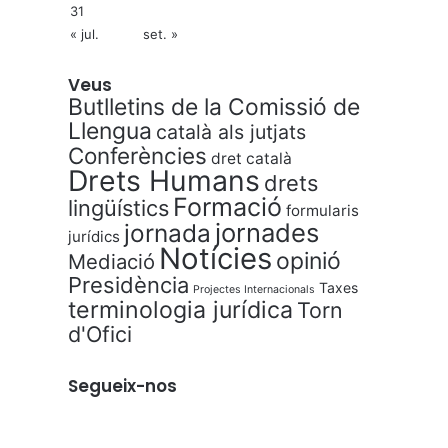
31
« jul.
set. »
Veus
Butlletins de la Comissió de
Llengua
català als jutjats
Conferències
dret català
Drets Humans
drets
Formació
lingüístics
formularis
jornades
jornada
jurídics
Notícies
opinió
Mediació
Presidència
Taxes
Projectes Internacionals
terminologia jurídica
Torn
d'Ofici
Segueix-nos