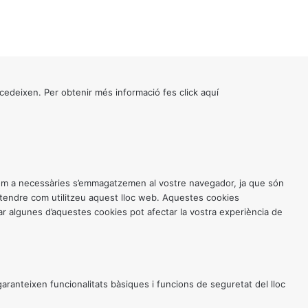
cedeixen. Per obtenir més informació fes click
aquí
 com a necessàries s’emmagatzemen al vostre navegador, ja que són
entendre com utilitzeu aquest lloc web. Aquestes cookies
 algunes d’aquestes cookies pot afectar la vostra experiència de
anteixen funcionalitats bàsiques i funcions de seguretat del lloc