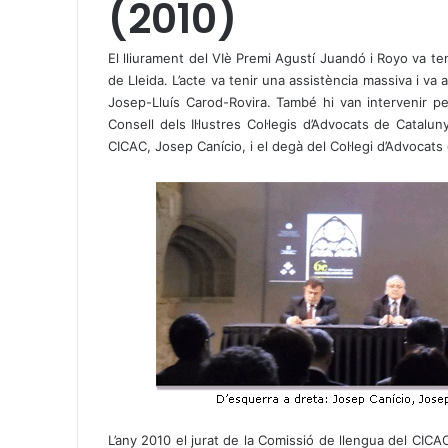
(2010)
El lliurament del VIè Premi Agustí Juandó i Royo va ten
de Lleida. L’acte va tenir una assistència massiva i va 
Josep-Lluís Carod-Rovira. També hi van intervenir per
Consell dels Il·lustres Col·legis d’Advocats de Catalu
CICAC, Josep Canício, i el degà del Col·legi d’Advocats
L’any 2010 el jurat de la Comissió de llengua del CICAC