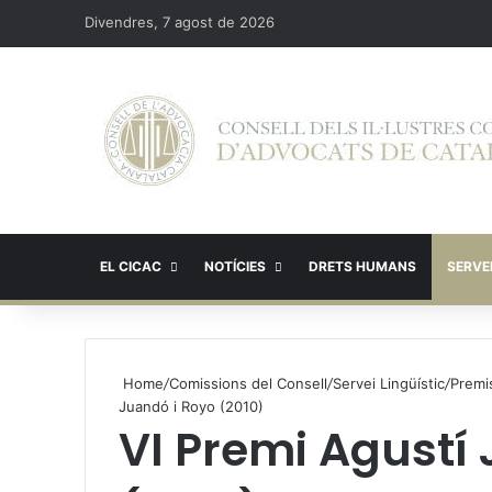
Divendres, 7 agost de 2026
EL CICAC
NOTÍCIES
DRETS HUMANS
SERVEI
Home
/
Comissions del Consell
/
Servei Lingüístic
/
Premis
Juandó i Royo (2010)
VI Premi Agustí