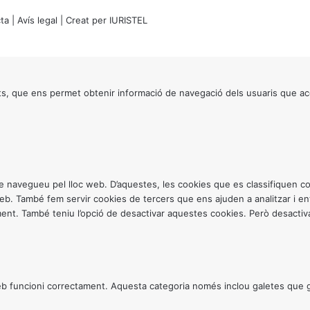
ta
|
Avís legal
| Creat per
IURISTEL
s, que ens permet obtenir informació de navegació dels usuaris que ac
ntre navegueu pel lloc web. D’aquestes, les cookies que es classifiquen
 web. També fem servir cookies de tercers que ens ajuden a analitzar i 
. També teniu l’opció de desactivar aquestes cookies. Però desactivar
 funcioni correctament. Aquesta categoria només inclou galetes que gar