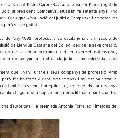
urídic. Durant l’acte, Carod-Rovira, que va ser l’encarregat de
el judici al president Companys, afusellat fa setanta anys, «no
. Creu que «l’anul·lació del judici a Companys i de totes les
a però sí la dignitat».
s de l’any 1992, professora de català jurídic en l’Escola de
issió de Llengua Catalana del Col·legi des de la seva creació.
fet de la llengua catalana en el seu exercici professional,
ria d’ensenyament del català jurídic i administratiu a les
ement que li van lliurar els seus companys de professió. Amb
 però les ha fetes durant molt temps» i aquest ha estat, al
ocada també es va mostrar optimista ja que en els darrers anys
 català «tingui una recepció més normalitzada i pacífica» dins
ons d’autoritats i la premiada Antònia Forrellad i imatges del