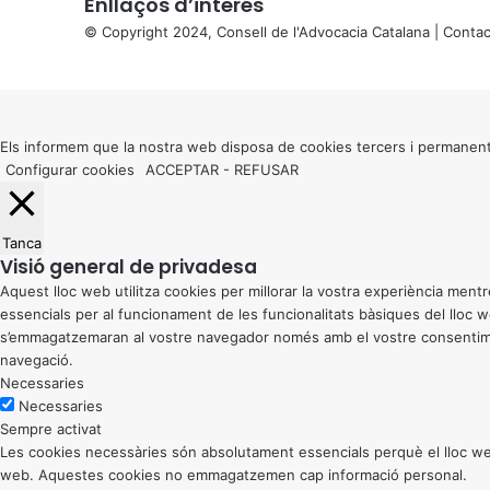
Enllaços d’interés
© Copyright 2024, Consell de l'Advocacia Catalana |
Contac
X
Back
to
top
button
Els informem que la nostra web disposa de cookies tercers i permanent
Configurar cookies
ACCEPTAR
-
REFUSAR
Tanca
Visió general de privadesa
Aquest lloc web utilitza cookies per millorar la vostra experiència me
essencials per al funcionament de les funcionalitats bàsiques del lloc
s’emmagatzemaran al vostre navegador només amb el vostre consentiment
navegació.
Necessaries
Necessaries
Sempre activat
Les cookies necessàries són absolutament essencials perquè el lloc web
web. Aquestes cookies no emmagatzemen cap informació personal.