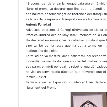
i Bracons, per defensar la llengua catalana en l’àmbit j
lliurar el premi, va declarar que fins que no s’anul·li 
ens haurem desempallegat de l’herència del franquisme»
víctimes de la repressió franquista no els tornarà la vid
Antònia Forrellad
Advocada exercent al Col·legi d’Advocats de Lleida de
Pràctica Jurídica des de l’any 1997 i membre de la Com
Ha destacat no només per la defensa constant que ha 
sinó també per la tasca que ha dut a terme en matè
institucions de Lleida.
Forrellad es va mostrar «molt satisfeta» pel reconeix
modèstia, va manifestar que «no ha fet moltes coses
seu parer, el mèrit pel qual ha rebut el guardó. L’adv
ha vist un canvi relatiu d’actitud que afavoreix que el
l’àmbit judicial.
Teniu a la vostra disposició un
vídeo
amb les declaraci
lliurament del Premi.